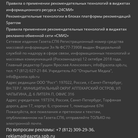
Правила о применении рекомендательных технологий в виджетах
информационного ресурса «24СМИ»
Рекомендательные технологии в блоках платформы рекомендаций
Sparrow
Правила применения рекомендательных технологий в виджетах
рекламно-обменной сети «СМИ2»
Сетевое издание Газета.СПб Регистрационный номер средства
массовой информации Эл № ФС77-73908 выдан Федеральной
службой по надзору в сфере связи, информационных технологий и
массовых коммуникаций (Роскомнадзор) 12 октября 2018 года.
Главный редактор Гущин Ярослав Алексеевич, info@gazeta.spb.ru,
тел: +7 (812) 627-21-84. Учредитель АО "Открытые Медиа",
info@gazeta.spb.ru
Адрес редакции ООО "Рост": 197022, Россия, г.Санкт-Петербург,
ВН.ТЕР.Г. МУНИЦИПАЛЬНЫЙ ОКРУГ АПТЕКАРСКИЙ ОСТРОВ, УЛ
ЧАПЫГИНА, Д. 6 ЛИТЕРА П, ОФИС 316
Адрес учредителя: 197374, Россия, Санкт-Петербург, Торфяная
дорога, дом 17, корпус 6, строение 1, помещение 67Н
Пожалуйста, все пожелания и претензии к текстам,
опубликованном на Газета.СПб, отправляйте ТОЛЬКО по
электронной почте.
По вопросам рекламы: +7 (812) 309-29-36,
reklama@gazeta.spb.ru