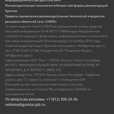
информационного ресурса «24СМИ»
Рекомендательные технологии в блоках платформы рекомендаций
Sparrow
Правила применения рекомендательных технологий в виджетах
рекламно-обменной сети «СМИ2»
Сетевое издание Газета.СПб Регистрационный номер средства
массовой информации Эл № ФС77-73908 выдан Федеральной
службой по надзору в сфере связи, информационных технологий и
массовых коммуникаций (Роскомнадзор) 12 октября 2018 года.
Главный редактор Гущин Ярослав Алексеевич, info@gazeta.spb.ru,
тел: +7 (812) 627-21-84. Учредитель АО "Открытые Медиа",
info@gazeta.spb.ru
Адрес редакции ООО "Рост": 197022, Россия, г.Санкт-Петербург,
ВН.ТЕР.Г. МУНИЦИПАЛЬНЫЙ ОКРУГ АПТЕКАРСКИЙ ОСТРОВ, УЛ
ЧАПЫГИНА, Д. 6 ЛИТЕРА П, ОФИС 316
Адрес учредителя: 197374, Россия, Санкт-Петербург, Торфяная
дорога, дом 17, корпус 6, строение 1, помещение 67Н
Пожалуйста, все пожелания и претензии к текстам,
опубликованном на Газета.СПб, отправляйте ТОЛЬКО по
электронной почте.
По вопросам рекламы: +7 (812) 309-29-36,
reklama@gazeta.spb.ru