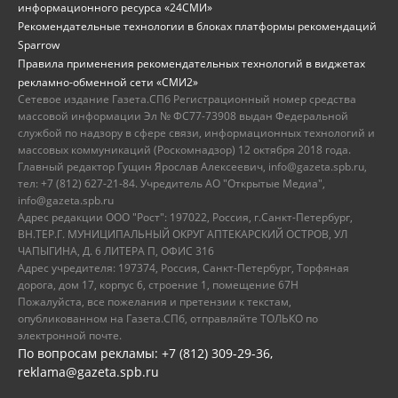
информационного ресурса «24СМИ»
Рекомендательные технологии в блоках платформы рекомендаций
Sparrow
Правила применения рекомендательных технологий в виджетах
рекламно-обменной сети «СМИ2»
Сетевое издание Газета.СПб Регистрационный номер средства
массовой информации Эл № ФС77-73908 выдан Федеральной
службой по надзору в сфере связи, информационных технологий и
массовых коммуникаций (Роскомнадзор) 12 октября 2018 года.
Главный редактор Гущин Ярослав Алексеевич, info@gazeta.spb.ru,
тел: +7 (812) 627-21-84. Учредитель АО "Открытые Медиа",
info@gazeta.spb.ru
Адрес редакции ООО "Рост": 197022, Россия, г.Санкт-Петербург,
ВН.ТЕР.Г. МУНИЦИПАЛЬНЫЙ ОКРУГ АПТЕКАРСКИЙ ОСТРОВ, УЛ
ЧАПЫГИНА, Д. 6 ЛИТЕРА П, ОФИС 316
Адрес учредителя: 197374, Россия, Санкт-Петербург, Торфяная
дорога, дом 17, корпус 6, строение 1, помещение 67Н
Пожалуйста, все пожелания и претензии к текстам,
опубликованном на Газета.СПб, отправляйте ТОЛЬКО по
электронной почте.
По вопросам рекламы: +7 (812) 309-29-36,
reklama@gazeta.spb.ru