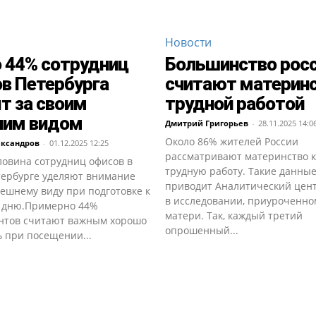
Новости
 44% сотрудниц
Большинство рос
в Петербурга
считают материн
т за своим
трудной работой
ним видом
Дмитрий Григорьев
-
28.11.2025 14:0
Около 86% жителей России
ександров
-
01.12.2025 12:25
рассматривают материнство к
ловина сотрудниц офисов в
трудную работу. Такие данны
тербурге уделяют внимание
приводит Аналитический це
ешнему виду при подготовке к
в исследовании, приуроченно
 дню.Примерно 44%
матери. Так, каждый третий
нтов считают важным хорошо
опрошенный...
 при посещении...