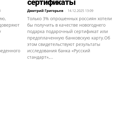
сертификаты
3
Дмитрий Григорьев
-
14.12.2025 13:09
ию,
Только 3% опрошенных россиян хотели
 доверяют
бы получить в качестве новогоднего
у
подарка подарочный сертификат или
предоплаченную банковскую карту.Об
этом свидетельствуют результаты
веденного
исследования банка «Русский
стандарт»,...