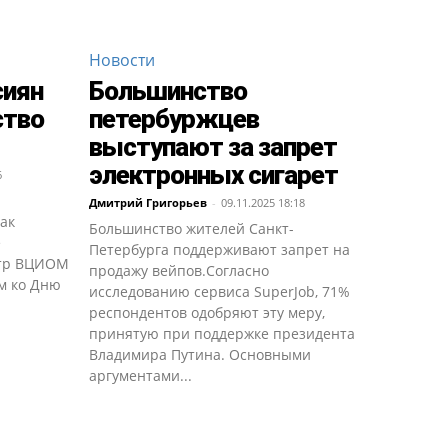
Новости
сиян
Большинство
ство
петербуржцев
выступают за запрет
электронных сигарет
6
Дмитрий Григорьев
-
09.11.2025 18:18
ак
Большинство жителей Санкт-
е
Петербурга поддерживают запрет на
нтр ВЦИОМ
продажу вейпов.Согласно
м ко Дню
исследованию сервиса SuperJob, 71%
респондентов одобряют эту меру,
принятую при поддержке президента
Владимира Путина. Основными
аргументами...