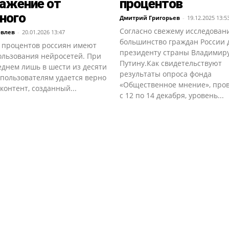
ажение от
процентов
ного
Дмитрий Григорьев
-
19.12.2025 13:5
Согласно свежему исследован
овлев
-
20.01.2026 13:47
большинство граждан России
 процентов россиян имеют
президенту страны Владимир
ользования нейросетей. При
Путину.Как свидетельствуют
еднем лишь в шести из десяти
результаты опроса фонда
 пользователям удается верно
«Общественное мнение», про
контент, созданный...
с 12 по 14 декабря, уровень...