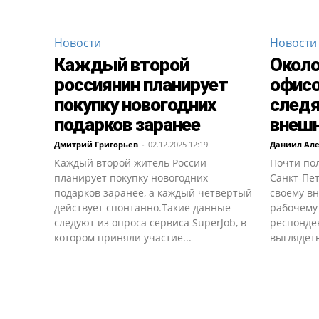
Новости
Новости
Каждый второй
Около
россиянин планирует
офисо
покупку новогодних
следя
подарков заранее
внеш
Дмитрий Григорьев
-
02.12.2025 12:19
Даниил Ал
Каждый второй житель России
Почти по
планирует покупку новогодних
Санкт-Пе
подарков заранее, а каждый четвертый
своему вн
действует спонтанно.Такие данные
рабочему
следуют из опроса сервиса SuperJob, в
респонде
котором приняли участие...
выглядеть