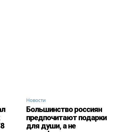
Новости
ал
Большинство россиян
предпочитают подарки
78
для души, а не