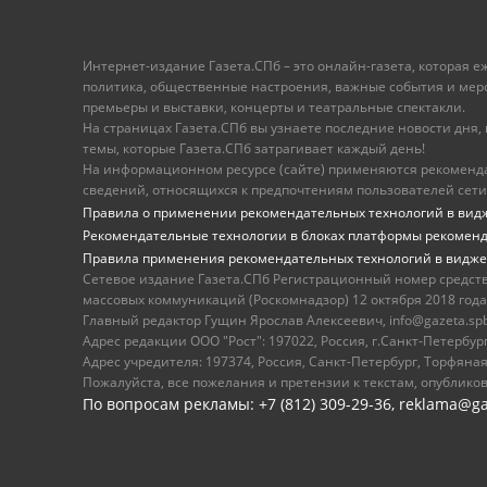
Интернет-издание Газета.СПб – это онлайн-газета, которая 
политика, общественные настроения, важные события и меропр
премьеры и выставки, концерты и театральные спектакли.
На страницах Газета.СПб вы узнаете последние новости дня, к
темы, которые Газета.СПб затрагивает каждый день!
На информационном ресурсе (сайте) применяются рекоменд
сведений, относящихся к предпочтениям пользователей сети
Правила о применении рекомендательных технологий в вид
Рекомендательные технологии в блоках платформы рекомен
Правила применения рекомендательных технологий в видже
Сетевое издание Газета.СПб Регистрационный номер средст
массовых коммуникаций (Роскомнадзор) 12 октября 2018 года
Главный редактор Гущин Ярослав Алексеевич, info@gazeta.spb.r
Адрес редакции ООО "Рост": 197022, Россия, г.Санкт-Петер
Адрес учредителя: 197374, Россия, Санкт-Петербург, Торфяная
Пожалуйста, все пожелания и претензии к текстам, опублико
По вопросам рекламы: +7 (812) 309-29-36,
reklama@ga