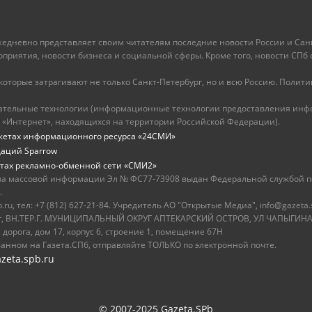
ежедневно представляет своим читателям последние новости России и Санк
иятия, новости бизнеса и социальной сферы. Кроме того, новости СПб сег
оторые затрагивают не только Санкт-Петербург, но и всю Россию. Политика
ательные технологии (информационные технологии предоставления инфо
 «Интернет», находящихся на территории Российской Федерации).
жетах информационного ресурса «24СМИ»
даций Sparrow
тах рекламно-обменной сети «СМИ2»
ва массовой информации Эл № ФС77-73908 выдан Федеральной службой по
.
u, тел: +7 (812) 627-21-84. Учредитель АО "Открытые Медиа", info@gazeta.
бург, ВН.ТЕР.Г. МУНИЦИПАЛЬНЫЙ ОКРУГ АПТЕКАРСКИЙ ОСТРОВ, УЛ ЧАПЫГИНА,
 дорога, дом 17, корпус 6, строение 1, помещение 67Н
ванном на Газета.СПб, отправляйте ТОЛЬКО по электронной почте.
zeta.spb.ru
© 2007-2025 Gazeta.SPb