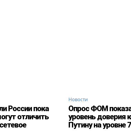
Новости
и России пока
Опрос ФОМ показ
огут отличить
уровень доверия к
сетевое
Путину на уровне 