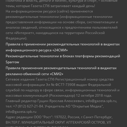
Политика и власть, деньги и бизнес, культура и спорт, – основные
темы, которые Газета.СПб затрагивает каждый день!
На информационном ресурсе (сайте) применяются
рекомендательные технологии (информационные технологии
предоставления информации на основе сбора, систематизации и
анализа сведений, относящихся к предпочтениям пользователей
сети «Интернет», находящихся на территории Российской
Федерации).
Правила о применении рекомендательных технологий в виджетах
информационного ресурса «24СМИ»
Рекомендательные технологии в блоках платформы рекомендаций
Sparrow
Правила применения рекомендательных технологий в виджетах
рекламно-обменной сети «СМИ2»
Сетевое издание Газета.СПб Регистрационный номер средства
массовой информации Эл № ФС77-73908 выдан Федеральной
службой по надзору в сфере связи, информационных технологий и
массовых коммуникаций (Роскомнадзор) 12 октября 2018 года.
Главный редактор Гущин Ярослав Алексеевич, info@gazeta.spb.ru,
тел: +7 (812) 627-21-84. Учредитель АО "Открытые Медиа",
info@gazeta.spb.ru
Адрес редакции ООО "Рост": 197022, Россия, г.Санкт-Петербург,
ВН.ТЕР.Г. МУНИЦИПАЛЬНЫЙ ОКРУГ АПТЕКАРСКИЙ ОСТРОВ, УЛ