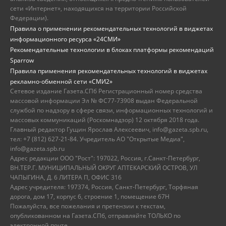
сети «Интернет», находящихся на территории Российской
Федерации).
Правила о применении рекомендательных технологий в виджетах
информационного ресурса «24СМИ»
Рекомендательные технологии в блоках платформы рекомендаций
Sparrow
Правила применения рекомендательных технологий в виджетах
рекламно-обменной сети «СМИ2»
Сетевое издание Газета.СПб Регистрационный номер средства
массовой информации Эл № ФС77-73908 выдан Федеральной
службой по надзору в сфере связи, информационных технологий и
массовых коммуникаций (Роскомнадзор) 12 октября 2018 года.
Главный редактор Гущин Ярослав Алексеевич, info@gazeta.spb.ru,
тел: +7 (812) 627-21-84. Учредитель АО "Открытые Медиа",
info@gazeta.spb.ru
Адрес редакции ООО "Рост": 197022, Россия, г.Санкт-Петербург,
ВН.ТЕР.Г. МУНИЦИПАЛЬНЫЙ ОКРУГ АПТЕКАРСКИЙ ОСТРОВ, УЛ
ЧАПЫГИНА, Д. 6 ЛИТЕРА П, ОФИС 316
Адрес учредителя: 197374, Россия, Санкт-Петербург, Торфяная
дорога, дом 17, корпус 6, строение 1, помещение 67Н
Пожалуйста, все пожелания и претензии к текстам,
опубликованном на Газета.СПб, отправляйте ТОЛЬКО по
электронной почте.