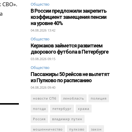
 СВО».
Общество
В России предложили закрепить
а
коэффициент замещения пенсии
на уровне 40%
04.08.2026 13:42
Общество
Кержаков займется развитием
дворового футбола в Петербурге
03.08.2026 09:15
Общество
Пассажиры 50 рейсов не вылетят
из Пулково по расписанию
04.08.2026 09:40
новости СПб
ленобласть
полиция
погода
петербург
кража
Россия
владимир путин
мошенничество
пулково
закон