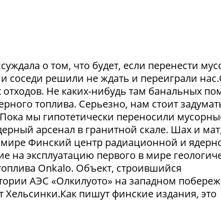
суждала о том, что будет, если перенести му
и соседи решили не ждать и переиграли нас
отходов. Не каких-нибудь там банальных пом
рного топлива. Серьезно, нам стоит задумат
. Пока мы гипотетически переносили мусорны
ерный арсенал в гранитной скале. Шах и мат,
 в мире Финский центр радиационной и ядерн
ие на эксплуатацию первого в мире геологич
оплива Onkalo. Объект, строившийся
тории АЭС «Олкилуото» на западном побере
т Хельсинки.Как пишут финские издания, это