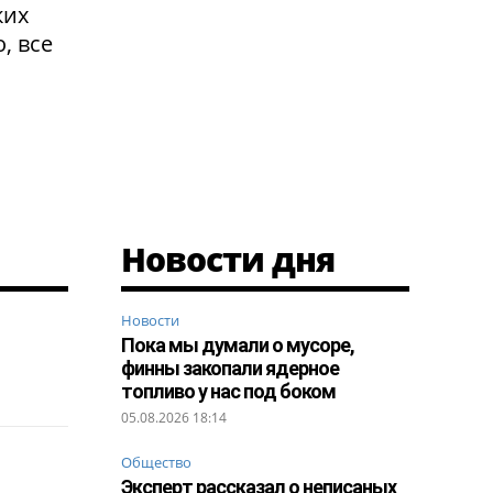
ких
, все
Новости дня
Новости
Пока мы думали о мусоре,
финны закопали ядерное
топливо у нас под боком
05.08.2026 18:14
Общество
Эксперт рассказал о неписаных