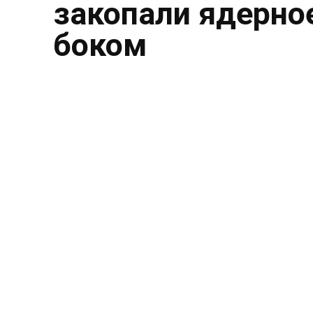
закопали ядерное
боком