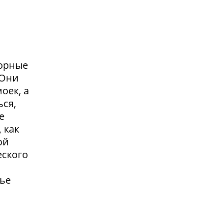
сорные
.Они
оек, а
ься,
е
 как
ой
еского
жье