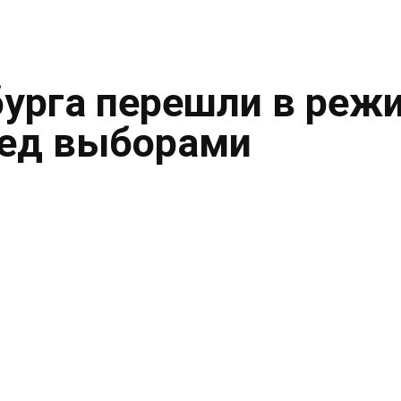
урга перешли в реж
ред выборами