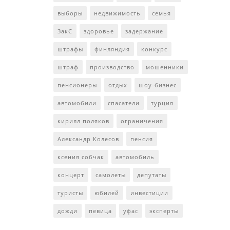
выборы
недвижимость
семья
ЗакС
здоровье
задержание
штрафы
финляндия
конкурс
штраф
производство
мошенники
пенсионеры
отдых
шоу-бизнес
автомобили
спасатели
турция
кирилл поляков
ограничения
Александр Колесов
пенсия
ксения собчак
автомобиль
концерт
самолеты
депутаты
туристы
юбилей
инвестиции
дожди
певица
уфас
эксперты