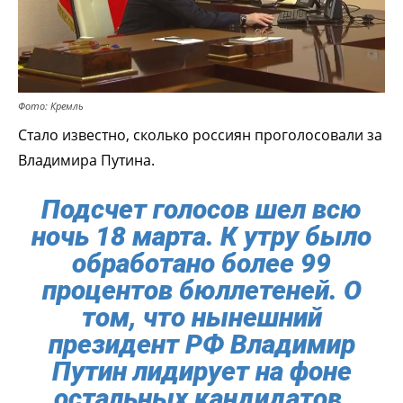
Фото: Кремль
Стало известно, сколько россиян проголосовали за
Владимира Путина.
Подсчет голосов шел всю
ночь 18 марта. К утру было
обработано более 99
процентов бюллетеней. О
том, что нынешний
президент РФ Владимир
Путин лидирует на фоне
остальных кандидатов,