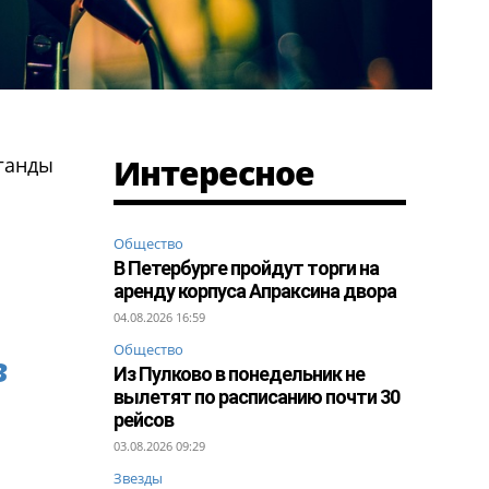
Интересное
ганды
Общество
В Петербурге пройдут торги на
аренду корпуса Апраксина двора
04.08.2026 16:59
Общество
в
Из Пулково в понедельник не
вылетят по расписанию почти 30
рейсов
03.08.2026 09:29
Звезды