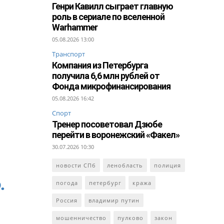
Генри Кавилл сыграет главную
роль в сериале по вселенной
Warhammer
05.08.2026 13:00
Транспорт
Компания из Петербурга
получила 6,6 млн рублей от
Фонда микрофинансирования
05.08.2026 16:42
Спорт
Тренер посоветовал Дзюбе
перейти в воронежский «Факел»
30.07.2026 10:30
новости СПб
ленобласть
полиция
.
погода
петербург
кража
Россия
владимир путин
мошенничество
пулково
закон