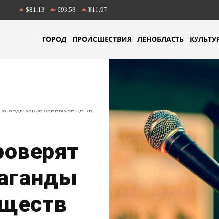
$81.13
€93.58
¥11.97
ГОРОД
ПРОИСШЕСТВИЯ
ЛЕНОБЛАСТЬ
КУЛЬТУ
опаганды запрещенных веществ
роверят
паганды
еществ