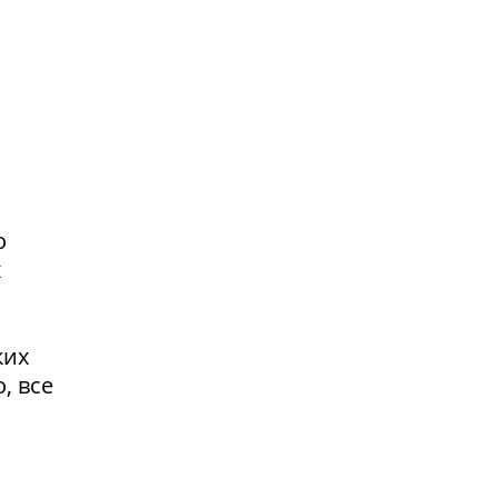
о
х
ких
, все