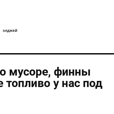
i
элджей
о мусоре, финны
 топливо у нас под