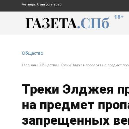
Четверг, 6 августа 2026
18+
Общество
Главная
Общество
Треки Элджея проверят на предмет пр
Треки Элджея п
на предмет про
запрещенных в