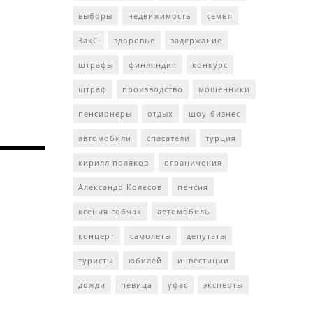
выборы
недвижимость
семья
ЗакС
здоровье
задержание
штрафы
финляндия
конкурс
штраф
производство
мошенники
пенсионеры
отдых
шоу-бизнес
автомобили
спасатели
турция
кирилл поляков
ограничения
Александр Колесов
пенсия
ксения собчак
автомобиль
концерт
самолеты
депутаты
туристы
юбилей
инвестиции
дожди
певица
уфас
эксперты