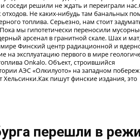
и соседи решили не ждать и переиграли нас
отходов. Не каких-нибудь там банальных пом
рного топлива. Серьезно, нам стоит задумат
. Пока мы гипотетически переносили мусорны
ерный арсенал в гранитной скале. Шах и мат,
 в мире Финский центр радиационной и ядерн
ие на эксплуатацию первого в мире геологич
оплива Onkalo. Объект, строившийся
тории АЭС «Олкилуото» на западном побере
т Хельсинки.Как пишут финские издания, это
урга перешли в реж