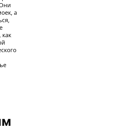
.Они
оек, а
ься,
е
 как
ой
еского
жье
им