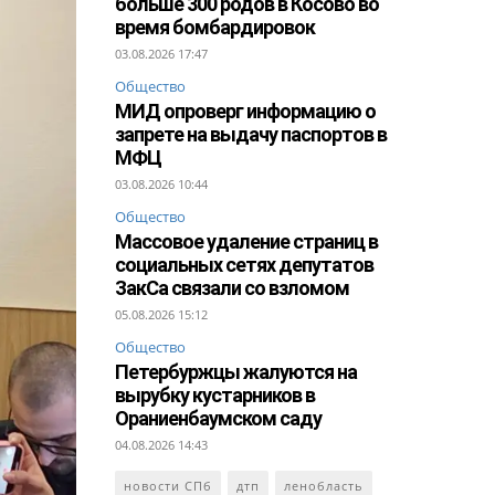
больше 300 родов в Косово во
время бомбардировок
03.08.2026 17:47
Общество
МИД опроверг информацию о
запрете на выдачу паспортов в
МФЦ
03.08.2026 10:44
Общество
Массовое удаление страниц в
социальных сетях депутатов
ЗакСа связали со взломом
05.08.2026 15:12
Общество
Петербуржцы жалуются на
вырубку кустарников в
Ораниенбаумском саду
04.08.2026 14:43
новости СПб
дтп
ленобласть