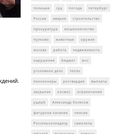
полиция
суд
погода
петербург
Россия
авария
строительство
прокуратура
мошенничество
пулково
животные
оружие
москва
работа
недвижимость
нарушения
бюджет
мчс
уголовное дело
тепло
ждений.
пенсионеры
росгвардия
выплаты
закрытие
космос
ограничения
ущерб
Александр Колесов
фигурное катание
пенсия
Россельхознадзор
самолеты
юбилей
подростки
певица