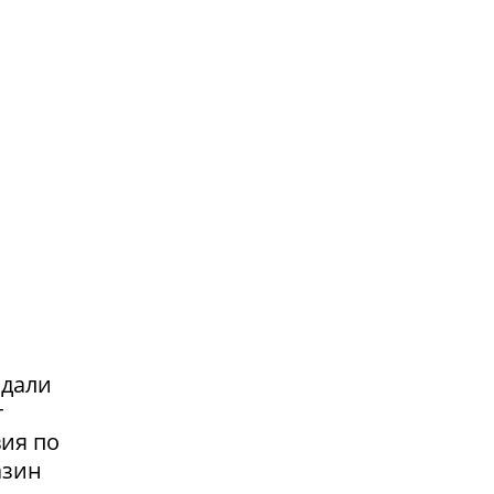
адали
т
вия по
азин