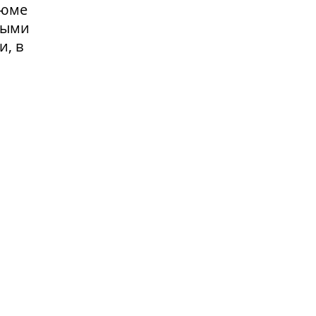
зюме
выми
и, в