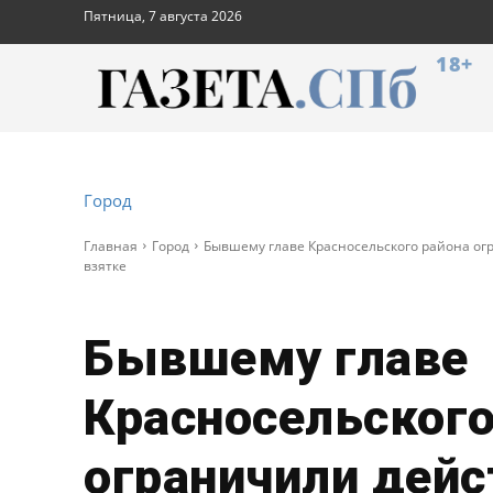
Пятница, 7 августа 2026
18+
Город
Главная
Город
Бывшему главе Красносельского района огр
взятке
Бывшему главе
Красносельского
ограничили дейс