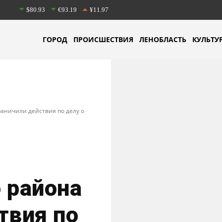
$80.93
€93.19
¥11.97
ГОРОД
ПРОИСШЕСТВИЯ
ЛЕНОБЛАСТЬ
КУЛЬТУ
аничили действия по делу о
 района
твия по