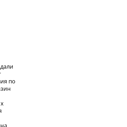
адали
т
вия по
азин
их
я
 на