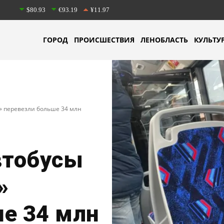
$80.93
€93.19
¥11.97
ГОРОД
ПРОИСШЕСТВИЯ
ЛЕНОБЛАСТЬ
КУЛЬТУ
к» перевезли больше 34 млн
втобусы
»
е 34 млн