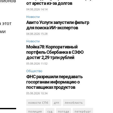
ллионов
от ареста из-за долгов
04.08.2026 14:14
Новости
Авито Услуги запустили фильтр
 этот
для поиска ИИ-экспертов
ами
04.08.2026 15:28
Новости
Мойка78: Корпоративный
портфель Сбербанка в СЗФО
достиг 2,29 трлн рублей
05.08.2026 11:52
Общество
ФНС разрешили передавать
госорганам информацию о
поставщиках продуктов
05.08.2026 10:34
новости СПб
дтп
ленобласть
полиция
суд
погода
петербург