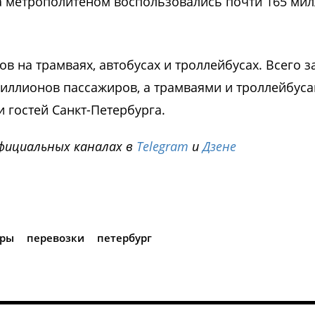
ца метрополитеном воспользовались почти 165 ми
в на трамваях, автобусах и троллейбусах. Всего за
миллионов пассажиров, а трамваями и троллейбус
 гостей Санкт-Петербурга.
фициальных каналах в
Telegram
и
Дзене
i
иры
перевозки
петербург