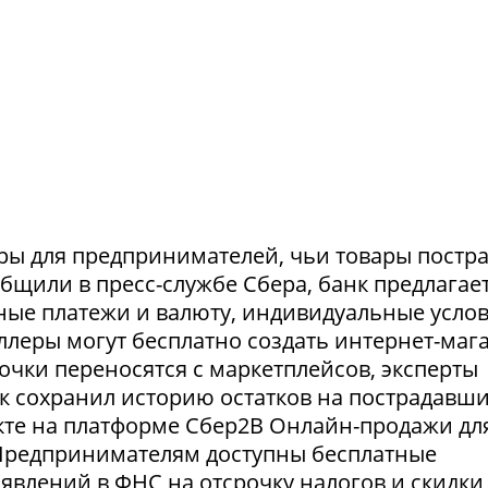
ры для предпринимателей, чьи товары постр
ообщили в пресс-службе Сбера, банк предлагае
ные платежи и валюту, индивидуальные усло
селлеры могут бесплатно создать интернет-маг
очки переносятся с маркетплейсов, эксперты
нк сохранил историю остатков на пострадавш
укте на платформе Сбер2В Онлайн-продажи дл
 Предпринимателям доступны бесплатные
явлений в ФНС на отсрочку налогов и скидки