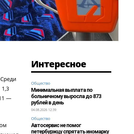
Интересное
 Среди
Общество
 1,3
Минимальная выплата по
больничному выросла до 873
11 —
рублей в день
04.08.2026 12:39
Общество
дом
Автосервис не помог
петербуржцу спрятать иномарку