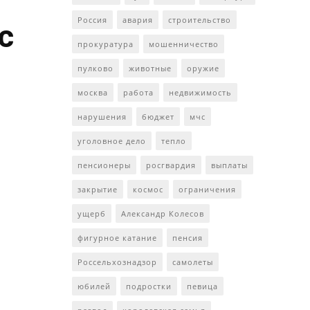
Россия
авария
строительство
с
прокуратура
мошенничество
пулково
животные
оружие
москва
работа
недвижимость
нарушения
бюджет
мчс
уголовное дело
тепло
пенсионеры
росгвардия
выплаты
закрытие
космос
ограничения
ущерб
Александр Колесов
фигурное катание
пенсия
Россельхознадзор
самолеты
юбилей
подростки
певица