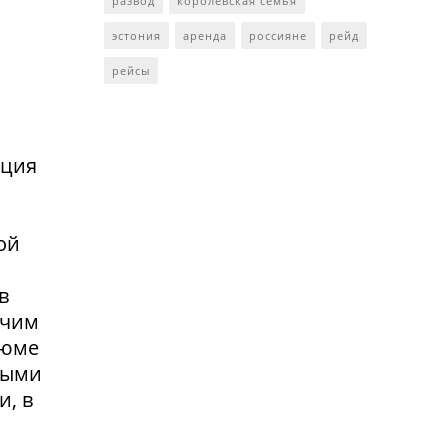
развод
королевская семья
эстония
аренда
россияне
рейд
рейсы
нция
ой
в
очим
зюме
выми
и, в