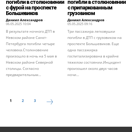
погибли в столкновении
погибли в столкновении
с фурой на проспекте
с припаркованным
Большевиков
грузовиком
Даниил Александров
-
Даниил Александров
-
06.05.2025 10:04
05.05.2025 09:16
В результате ночного ДТП в
Три пассажира легковушки
Невском районе Санкт-
погибли в ДТП с грузовиком на
Петербурга погибли четыре
проспекте Большевиков. Еще
человека.Столкновение
одна пассажирка
произошло в ночь на 5 мая в
госпитализирована в крайне
Невском районе Северной
тяжелом состоянии.Инцидент
столицы. Согласно
произошел около двух часов
предварительным...
ночи...
1
2
3