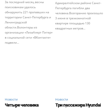
За последний месяц весны
Адмиралтейском районе Санкт-
поисковикам удалось
Петербурга погибли два
обнаружить 221 пропавших на
человека.Возгорание произошло
территории Санкт-Петербурга и
3 июня в трехкомнатной
Ленинградской
квартире площадью 130
области.Волонтеры из
квадратных метров...
организации «ЛизаАлерт Питер»
в социальной сети «ВКонтакте»
подвели...
Новости
Новости
Четыре человека
Три пассажира Hyundai