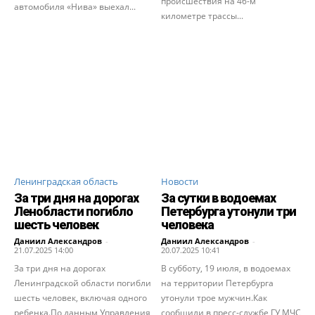
происшествия на 46-м
автомобиля «Нива» выехал...
километре трассы...
Ленинградская область
Новости
За три дня на дорогах
За сутки в водоемах
Ленобласти погибло
Петербурга утонули три
шесть человек
человека
Даниил Александров
-
Даниил Александров
-
21.07.2025 14:00
20.07.2025 10:41
За три дня на дорогах
В субботу, 19 июля, в водоемах
Ленинградской области погибли
на территории Петербурга
шесть человек, включая одного
утонули трое мужчин.Как
ребенка.По данным Управления
сообщили в пресс-службе ГУ МЧС