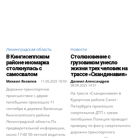
Ленинградская область
Новости
В Кингисеппском
Столкновение с
районе иномарка
грузовиком унесло
столкнулась с
жизни трех человек на
самосвалом
трассе «Скандинавия»
Михаил Яковлев
-
11.09.2025 18:59
Даниил Александров
-
08.09.2025 14:51
Дорожно-транспортное
На трассе «Скандинавия» в
происшествие с двумя
Курортном районе Санкт-
погибшими произошло 11
Петербурга произошло
сентября в деревне Валяницы
смертельное ДТП с тремя
Кингисеппского района
погибшими.Полиция проводит
Ленинградской области.По
проверку по факту смертельного
предварительной информации,
дорожно-транспортного
около 17:40 50-летний водитель