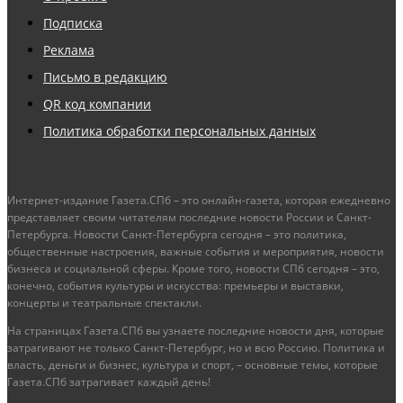
Подписка
Реклама
Письмо в редакцию
QR код компании
Политика обработки персональных данных
Интернет-издание Газета.СПб – это онлайн-газета, которая ежедневно
представляет своим читателям последние новости России и Санкт-
Петербурга. Новости Санкт-Петербурга сегодня – это политика,
общественные настроения, важные события и мероприятия, новости
бизнеса и социальной сферы. Кроме того, новости СПб сегодня – это,
конечно, события культуры и искусства: премьеры и выставки,
концерты и театральные спектакли.
На страницах Газета.СПб вы узнаете последние новости дня, которые
затрагивают не только Санкт-Петербург, но и всю Россию. Политика и
власть, деньги и бизнес, культура и спорт, – основные темы, которые
Газета.СПб затрагивает каждый день!