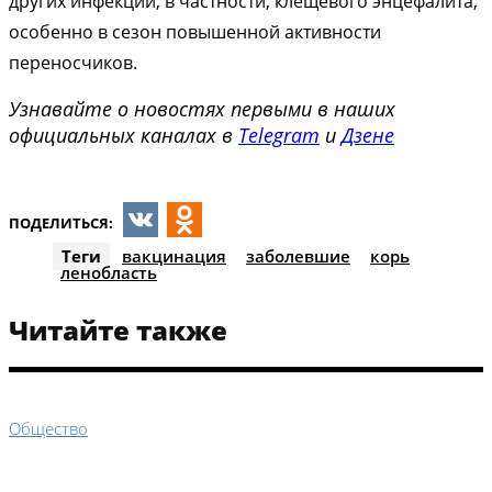
других инфекций, в частности, клещевого энцефалита,
особенно в сезон повышенной активности
переносчиков.
Узнавайте о новостях первыми в наших
официальных каналах в
Telegram
и
Дзене
ПОДЕЛИТЬСЯ:
VK
Odnoklassniki
Теги
вакцинация
заболевшие
корь
ленобласть
Читайте также
Общество