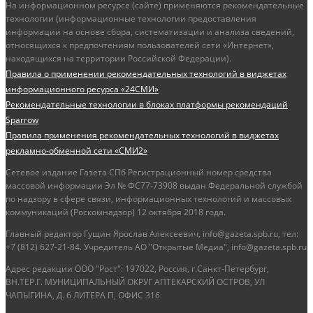
На информационном ресурсе (сайте) применяются рекомендательные
технологии (информационные технологии предоставления
информации на основе сбора, систематизации и анализа сведений,
относящихся к предпочтениям пользователей сети «Интернет»,
находящихся на территории Российской Федерации).
Правила о применении рекомендательных технологий в виджетах
информационного ресурса «24СМИ»
Рекомендательные технологии в блоках платформы рекомендаций
Sparrow
Правила применения рекомендательных технологий в виджетах
рекламно-обменной сети «СМИ2»
Сетевое издание Газета.СПб Регистрационный номер средства
массовой информации Эл № ФС77-73908 выдан Федеральной службой
по надзору в сфере связи, информационных технологий и массовых
коммуникаций (Роскомнадзор) 12 октября 2018 года.
Главный редактор Гущин Ярослав Алексеевич, info@gazeta.spb.ru, тел:
+7 (812) 627-21-84. Учредитель АО "Открытые Медиа", info@gazeta.spb.ru
Адрес редакции ООО "Рост": 197022, Россия, г.Санкт-Петербург,
ВН.ТЕР.Г. МУНИЦИПАЛЬНЫЙ ОКРУГ АПТЕКАРСКИЙ ОСТРОВ, УЛ
ЧАПЫГИНА, Д. 6 ЛИТЕРА П, ОФИС 316