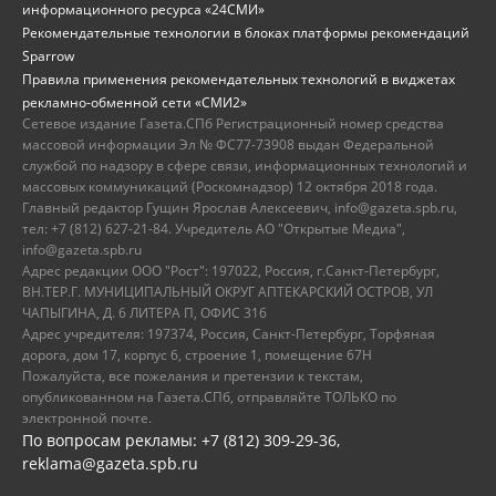
информационного ресурса «24СМИ»
Рекомендательные технологии в блоках платформы рекомендаций
Sparrow
Правила применения рекомендательных технологий в виджетах
рекламно-обменной сети «СМИ2»
Сетевое издание Газета.СПб Регистрационный номер средства
массовой информации Эл № ФС77-73908 выдан Федеральной
службой по надзору в сфере связи, информационных технологий и
массовых коммуникаций (Роскомнадзор) 12 октября 2018 года.
Главный редактор Гущин Ярослав Алексеевич, info@gazeta.spb.ru,
тел: +7 (812) 627-21-84. Учредитель АО "Открытые Медиа",
info@gazeta.spb.ru
Адрес редакции ООО "Рост": 197022, Россия, г.Санкт-Петербург,
ВН.ТЕР.Г. МУНИЦИПАЛЬНЫЙ ОКРУГ АПТЕКАРСКИЙ ОСТРОВ, УЛ
ЧАПЫГИНА, Д. 6 ЛИТЕРА П, ОФИС 316
Адрес учредителя: 197374, Россия, Санкт-Петербург, Торфяная
дорога, дом 17, корпус 6, строение 1, помещение 67Н
Пожалуйста, все пожелания и претензии к текстам,
опубликованном на Газета.СПб, отправляйте ТОЛЬКО по
электронной почте.
По вопросам рекламы: +7 (812) 309-29-36,
reklama@gazeta.spb.ru