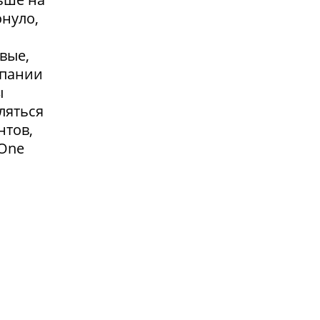
онуло,
вые,
мпании
ы
ляться
нтов,
 One