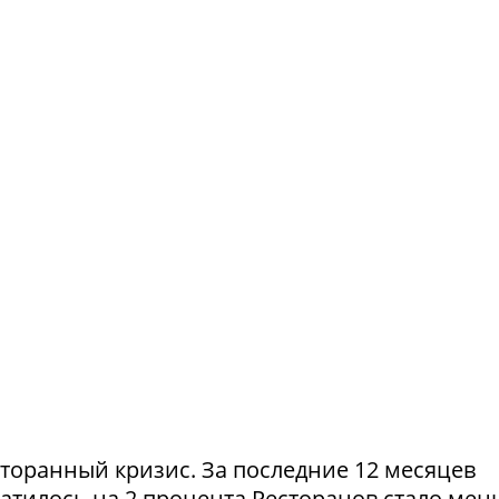
сторанный кризис. За последние 12 месяцев
атилось на 2 процента.Ресторанов стало мен