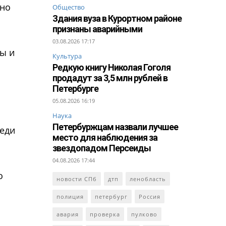
жно
Общество
Здания вуза в Курортном районе
признаны аварийными
03.08.2026 17:17
ты и
Культура
Редкую книгу Николая Гоголя
продадут за 3,5 млн рублей в
Петербурге
05.08.2026 16:19
Наука
Петербуржцам назвали лучшее
реди
место для наблюдения за
звездопадом Персеиды
04.08.2026 17:44
о
новости СПб
дтп
ленобласть
полиция
петербург
Россия
авария
проверка
пулково