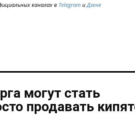
фициальных каналах в
Telegram
и
Дзене
i
рга могут стать
осто продавать кипя