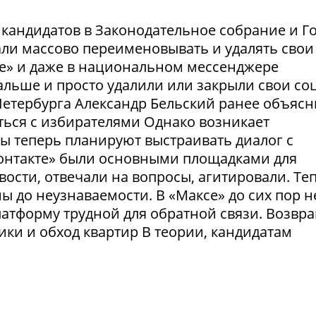
и кандидатов в Законодательное собрание и Г
ли массово переименовывать и удалять свои
те» и даже в национальном мессенджере
льше и просто удалили или закрыли свои соц
етербурга Александр Бельский ранее объясн
ться с избирателями Однако возникает
ты теперь планируют выстраивать диалог с
Контакте» были основными площадками для
ости, отвечали на вопросы, агитировали. Те
 до неузнаваемости. В «Максе» до сих пор н
латформу трудной для обратной связи. Возвр
рики и обход квартир В теории, кандидатам