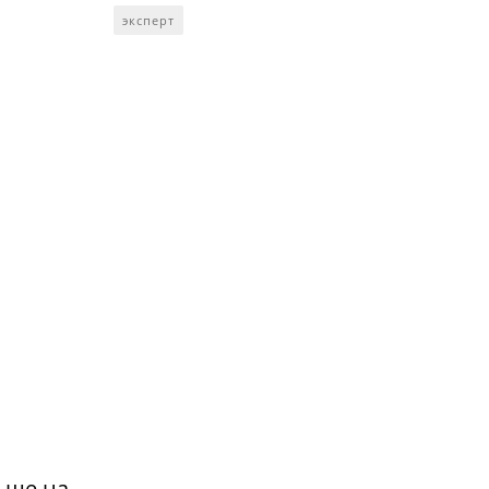
эксперт
ьше на