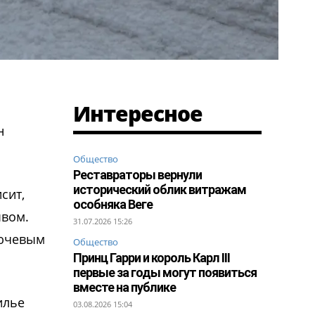
Интересное
н
Общество
Реставраторы вернули
исторический облик витражам
сит,
особняка Веге
ывом.
31.07.2026 15:26
лючевым
Общество
Принц Гарри и король Карл III
первые за годы могут появиться
вместе на публике
илье
03.08.2026 15:04