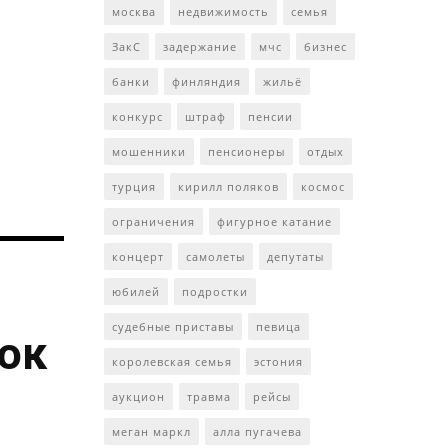
москва
недвижимость
семья
ЗакС
задержание
мчс
бизнес
банки
финляндия
жильё
конкурс
штраф
пенсии
мошенники
пенсионеры
отдых
турция
кирилл поляков
космос
ограничения
фигурное катание
концерт
самолеты
депутаты
юбилей
подростки
судебные приставы
певица
ток
королевская семья
эстония
аукцион
травма
рейсы
меган маркл
алла пугачева