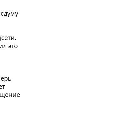
осдуму
сети.
ил это
перь
ет
ащение