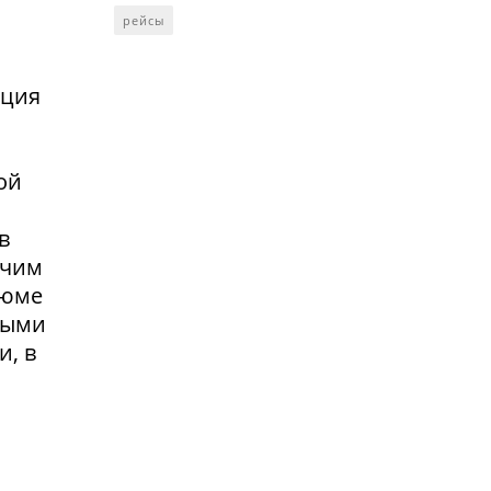
рейсы
нция
ой
в
очим
зюме
выми
и, в