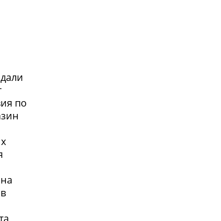
адали
т
вия по
азин
их
я
 на
 в
та