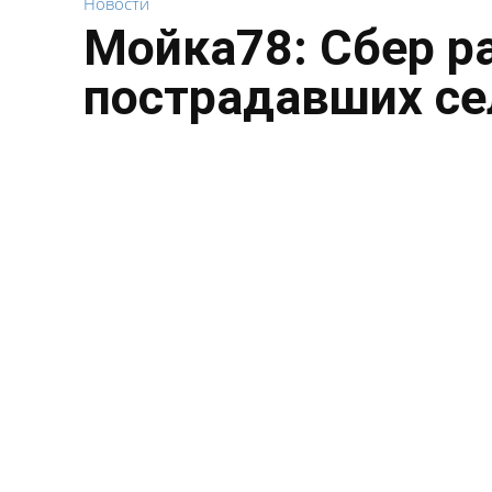
Новости
Мойка78: Сбер р
пострадавших се