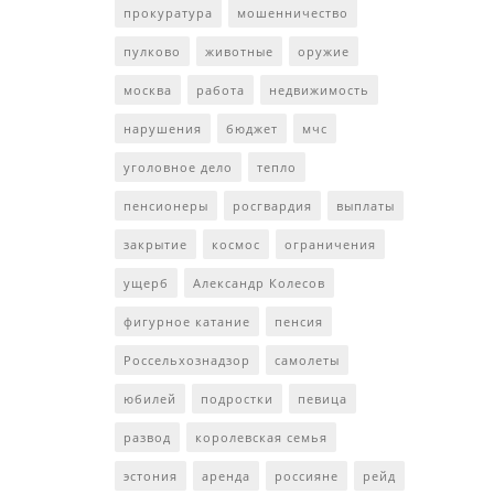
прокуратура
мошенничество
пулково
животные
оружие
москва
работа
недвижимость
нарушения
бюджет
мчс
уголовное дело
тепло
пенсионеры
росгвардия
выплаты
закрытие
космос
ограничения
ущерб
Александр Колесов
фигурное катание
пенсия
Россельхознадзор
самолеты
юбилей
подростки
певица
развод
королевская семья
эстония
аренда
россияне
рейд