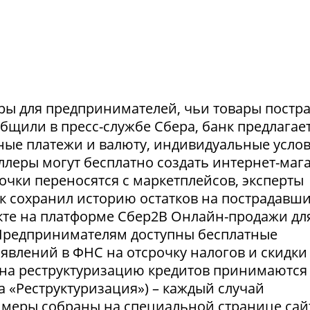
ры для предпринимателей, чьи товары постр
ообщили в пресс-службе Сбера, банк предлагае
ные платежи и валюту, индивидуальные усло
селлеры могут бесплатно создать интернет-маг
очки переносятся с маркетплейсов, эксперты
нк сохранил историю остатков на пострадавш
укте на платформе Сбер2В Онлайн-продажи дл
 Предпринимателям доступны бесплатные
явлений в ФНС на отсрочку налогов и скидки
 на реструктуризацию кредитов принимаются
а «Реструктуризация») – каждый случай
 меры собраны на специальной странице сай