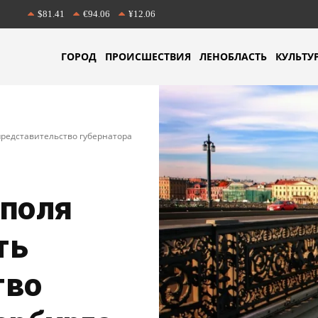
$81.41
€94.06
¥12.06
ГОРОД
ПРОИСШЕСТВИЯ
ЛЕНОБЛАСТЬ
КУЛЬТУ
представительство губернатора
уполя
ть
тво