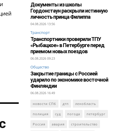
 и
Документы из школы
Гордонстаун раскрыли истинную
ацией
личность принца Филиппа
04.08.2026 13:56
Транспорт
Транспортники проверили ТПУ
«Рыбацкое» в Петербурге перед
приемом новых поездов
06.08.2026 09:23
Общество
Закрытие границы с Россией
ударило по экономике восточной
Финляндии
06.08.2026 16:49
новости СПб
дтп
ленобласть
полиция
суд
погода
петербург
с
Россия
авария
строительство