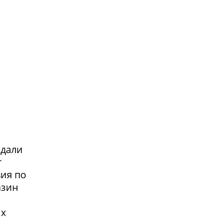
адали
т
вия по
азин
их