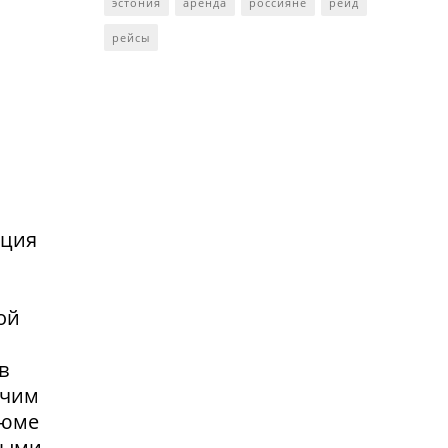
эстония
аренда
россияне
рейд
рейсы
нция
ой
в
очим
зюме
выми