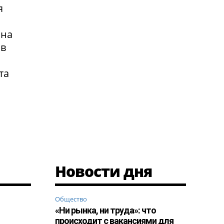
я
 на
 в
та
Новости дня
Общество
«Ни рынка, ни труда»: что
происходит с вакансиями для