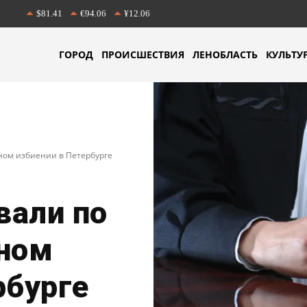
$81.41
€94.06
¥12.06
ГОРОД
ПРОИСШЕСТВИЯ
ЛЕНОБЛАСТЬ
КУЛЬТУ
ном избиении в Петербурге
вали по
ьном
рбурге