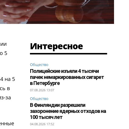
Интересное
нии
о 5
Общество
Полицейские изъяли 4 тысячи
пачек немаркированных сигарет
4 на 5
в Петербурге
сь в
07.08.2026 13:07
з-за
Общество
В Финляндии разрешили
захоронение ядерных отходов на
100 тысяч лет
енные
04.08.2026 17:52