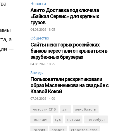
тва
Новости
Авито Доставка подключила
«Байкал Сервис» для крупных
грузов
авмы
04.08.2026 18:05
Общество
та, а
Сайты некоторых российских
ции —
банков перестали открываться в
зарубежных браузерах
04.08.2026 10:25
Звезды
Пользователи раскритиковали
образ Масленникова на свадьбе с
Клавой Кокой
07.08.2026 14:00
новости СПб
дтп
ленобласть
полиция
суд
погода
петербург
Россия
авария
строительство