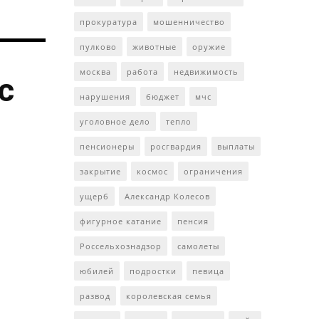
прокуратура
мошенничество
пулково
животные
оружие
москва
работа
недвижимость
с
нарушения
бюджет
мчс
уголовное дело
тепло
пенсионеры
росгвардия
выплаты
закрытие
космос
ограничения
ущерб
Александр Колесов
фигурное катание
пенсия
Россельхознадзор
самолеты
юбилей
подростки
певица
развод
королевская семья