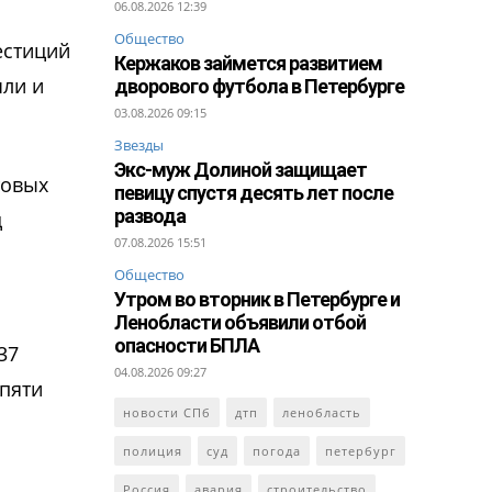
06.08.2026 12:39
Общество
естиций
Кержаков займется развитием
чли и
дворового футбола в Петербурге
03.08.2026 09:15
Звезды
Экс-муж Долиной защищает
товых
певицу спустя десять лет после
развода
д
07.08.2026 15:51
Общество
Утром во вторник в Петербурге и
Ленобласти объявили отбой
опасности БПЛА
37
04.08.2026 09:27
 пяти
новости СПб
дтп
ленобласть
полиция
суд
погода
петербург
Россия
авария
строительство