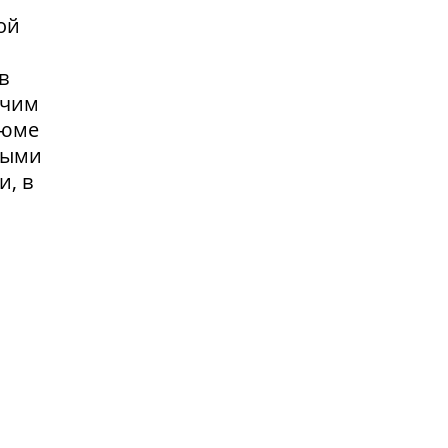
ой
в
очим
зюме
выми
и, в