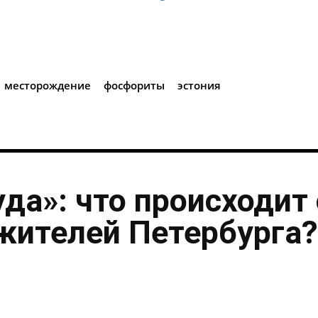
i
месторождение
фосфориты
эстония
уда»: что происходит 
жителей Петербурга?