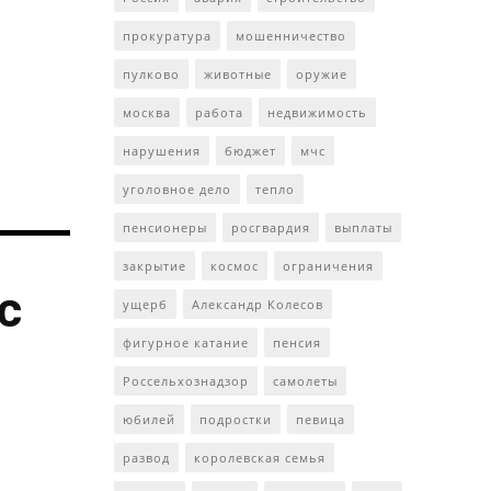
прокуратура
мошенничество
пулково
животные
оружие
москва
работа
недвижимость
нарушения
бюджет
мчс
уголовное дело
тепло
пенсионеры
росгвардия
выплаты
закрытие
космос
ограничения
с
ущерб
Александр Колесов
фигурное катание
пенсия
Россельхознадзор
самолеты
юбилей
подростки
певица
развод
королевская семья