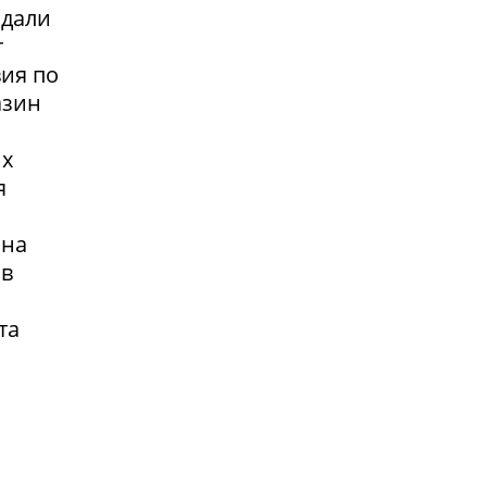
адали
т
вия по
азин
их
я
 на
 в
та