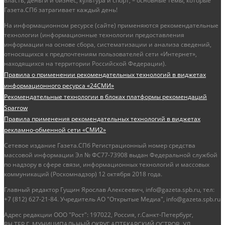
власть, деньги и бизнес, культура и спорт, – основные темы, которые
Газета.СПб затрагивает каждый день!
На информационном ресурсе (сайте) применяются рекомендательные
технологии (информационные технологии предоставления
информации на основе сбора, систематизации и анализа сведений,
относящихся к предпочтениям пользователей сети «Интернет»,
находящихся на территории Российской Федерации).
Правила о применении рекомендательных технологий в виджетах
информационного ресурса «24СМИ»
Рекомендательные технологии в блоках платформы рекомендаций
Sparrow
Правила применения рекомендательных технологий в виджетах
рекламно-обменной сети «СМИ2»
Сетевое издание Газета.СПб Регистрационный номер средства
массовой информации Эл № ФС77-73908 выдан Федеральной службой
по надзору в сфере связи, информационных технологий и массовых
коммуникаций (Роскомнадзор) 12 октября 2018 года.
Главный редактор Гущин Ярослав Алексеевич, info@gazeta.spb.ru, тел:
+7 (812) 627-21-84. Учредитель АО "Открытые Медиа", info@gazeta.spb.ru
Адрес редакции ООО "Рост": 197022, Россия, г.Санкт-Петербург,
ВН.ТЕР.Г. МУНИЦИПАЛЬНЫЙ ОКРУГ АПТЕКАРСКИЙ ОСТРОВ, УЛ