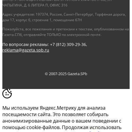
ЧАПЫГИНА, Д. 6 ЛИТЕРА П, ОФИС 316
Адрес учредителя: 197374, Россия, Санкт-Петербург, Торфяная дорога,
дом 17, корпус 6, строение 1, помещение 67Н
Пожалуйста, все пожелания и претензии к текстам, опубликованном на
Газета.СПб, отправляйте ТОЛЬКО по электронной почте.
По вопросам рекламы: +7 (812) 309-29-36,
reklama@gazeta.spb.ru
© 2007-2025 Gazeta.SPb
Мы используем Яндекс.Метрику для анализа
посещаемости сайта. Это позволяет собирать
анонимизированные данные о вашем поведении с
помощью cookie-файлов. Продолжая использовать