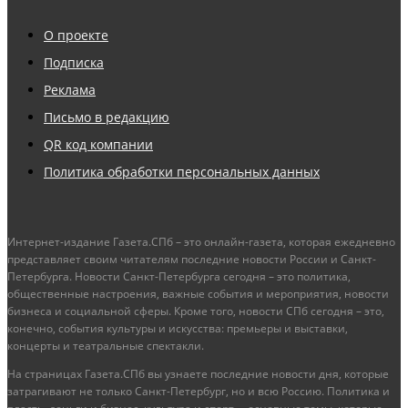
О проекте
Подписка
Реклама
Письмо в редакцию
QR код компании
Политика обработки персональных данных
Интернет-издание Газета.СПб – это онлайн-газета, которая ежедневно
представляет своим читателям последние новости России и Санкт-
Петербурга. Новости Санкт-Петербурга сегодня – это политика,
общественные настроения, важные события и мероприятия, новости
бизнеса и социальной сферы. Кроме того, новости СПб сегодня – это,
конечно, события культуры и искусства: премьеры и выставки,
концерты и театральные спектакли.
На страницах Газета.СПб вы узнаете последние новости дня, которые
затрагивают не только Санкт-Петербург, но и всю Россию. Политика и