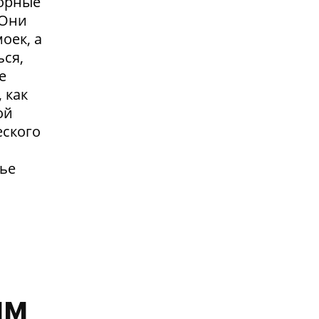
сорные
.Они
оек, а
ься,
е
 как
ой
еского
жье
им