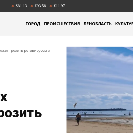
$81.13
€93.58
¥11.97
ГОРОД
ПРОИСШЕСТВИЯ
ЛЕНОБЛАСТЬ
КУЛЬТУ
ожет грозить ротавирусом и
х
розить