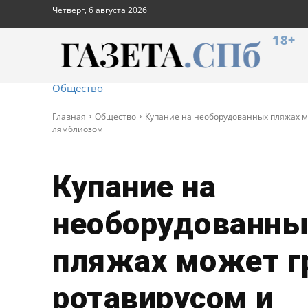
Четверг, 6 августа 2026
18+
Общество
Главная
Общество
Купание на необорудованных пляжах м
лямблиозом
Купание на
необорудованны
пляжах может г
ротавирусом и