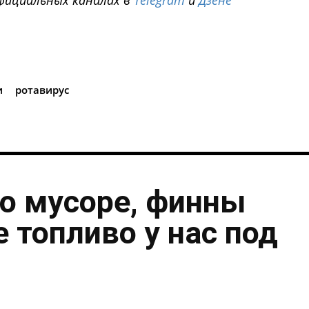
i
и
ротавирус
о мусоре, финны
 топливо у нас под