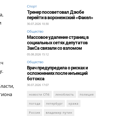
Спорт
Тренер посоветовал Дзюбе
а,
перейти в воронежский «Факел»
и
30.07.2026 10:30
Общество
Массовое удаление страниц в
социальных сетях депутатов
ЗакСа связали со взломом
05.08.2026 15:12
ач
Общество
Врач предупредила о рисках и
у.
осложнениях после инъекций
ботокса
ласти,
30.07.2026 17:07
гиона
новости СПб
ленобласть
полиция
погода
петербург
кража
Россия
владимир путин