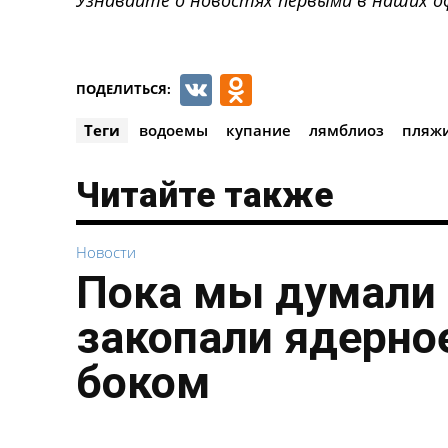
VK
Odnoklassnik
ПОДЕЛИТЬСЯ:
Теги
водоемы
купание
лямблиоз
пляж
Читайте также
Новости
Пока мы думали 
закопали ядерное
боком