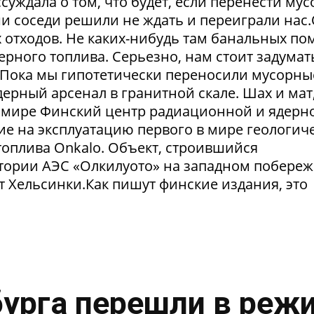
суждала о том, что будет, если перенести му
и соседи решили не ждать и переиграли нас
отходов. Не каких-нибудь там банальных пом
рного топлива. Серьезно, нам стоит задумат
. Пока мы гипотетически переносили мусорны
ерный арсенал в гранитной скале. Шах и мат,
 в мире Финский центр радиационной и ядерн
ие на эксплуатацию первого в мире геологич
оплива Onkalo. Объект, строившийся
тории АЭС «Олкилуото» на западном побере
т Хельсинки.Как пишут финские издания, это
урга перешли в реж