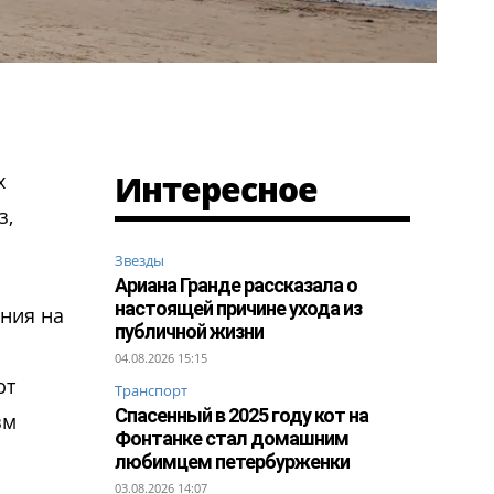
Интересное
х
з,
Звезды
Ариана Гранде рассказала о
настоящей причине ухода из
ния на
публичной жизни
04.08.2026 15:15
ют
Транспорт
Спасенный в 2025 году кот на
зм
Фонтанке стал домашним
любимцем петербурженки
03.08.2026 14:07