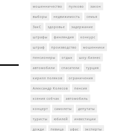
мошенничество
пулково
закон
выборы
недвижимость
семья
ЗакС
здоровье
задержание
штрафы
финляндия
конкурс
штраф
производство
мошенники
пенсионеры
отдых
шоу-бизнес
автомобили
спасатели
турция
кирилл поляков
ограничения
Александр Колесов
пенсия
ксения собчак
автомобиль
концерт
самолеты
депутаты
туристы
юбилей
инвестиции
дожди
певица
уфас
эксперты