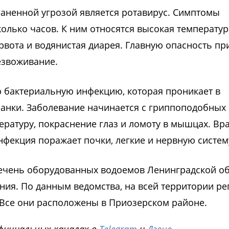
раненной угрозой является ротавирус. Симптомы
олько часов. К ним относятся высокая температур
 рвота и водянистая диарея. Главную опасность пр
езвоживание.
ю бактериальную инфекцию, которая проникает в
ранки. Заболевание начинается с гриппоподобных
ературу, покраснение глаз и ломоту в мышцах. Вр
нфекция поражает почки, легкие и нервную систем
ечень оборудованных водоемов Ленинградской об
ия. По данным ведомства, на всей территории ре
. Все они расположены в Приозерском районе.
фициальных каналах в
Telegram
и
Дзене