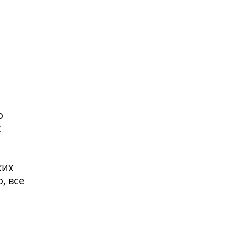
о
х
ких
, все