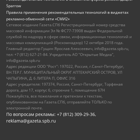
Sparrow
Правила применения рекомендательных технологий в виджетах
рекламно-обменной сети «СМИ2»
Сетевое издание Газета.СПб Регистрационный номер средства
массовой информации Эл № ФС77-73908 выдан Федеральной
службой по надзору в сфере связи, информационных технологий и
массовых коммуникаций (Роскомнадзор) 12 октября 2018 года.
Главный редактор Гущин Ярослав Алексеевич, info@gazeta.spb.ru,
тел: +7 (812) 627-21-84. Учредитель АО "Открытые Медиа",
info@gazeta.spb.ru
Адрес редакции ООО "Рост": 197022, Россия, г.Санкт-Петербург,
ВН.ТЕР.Г. МУНИЦИПАЛЬНЫЙ ОКРУГ АПТЕКАРСКИЙ ОСТРОВ, УЛ
ЧАПЫГИНА, Д. 6 ЛИТЕРА П, ОФИС 316
Адрес учредителя: 197374, Россия, Санкт-Петербург, Торфяная
дорога, дом 17, корпус 6, строение 1, помещение 67Н
Пожалуйста, все пожелания и претензии к текстам,
опубликованном на Газета.СПб, отправляйте ТОЛЬКО по
электронной почте.
По вопросам рекламы: +7 (812) 309-29-36,
reklama@gazeta.spb.ru