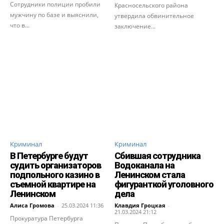
Сотрудники полиции пробили
Красносельского района
мужчину по базе и выяснили,
утвердила обвинительное
что в...
заключение...
Криминал
Криминал
В Петербурге будут
Сбившая сотрудника
судить организаторов
Водоканала на
подпольного казино в
Ленинском стала
съемной квартире на
фигуранткой уголовного
Ленинском
дела
Алиса Громова
-
25.03.2024 11:36
Клавдия Гроцкая
-
21.03.2024 21:12
Прокуратура Петербурга