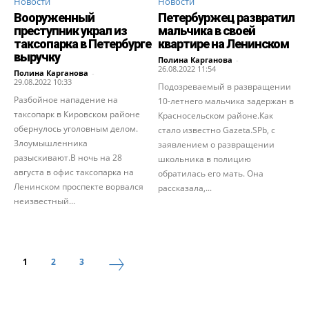
Новости
Новости
Вооруженный
Петербуржец развратил
преступник украл из
мальчика в своей
таксопарка в Петербурге
квартире на Ленинском
выручку
Полина Карганова
-
26.08.2022 11:54
Полина Карганова
-
29.08.2022 10:33
Подозреваемый в развращении
Разбойное нападение на
10-летнего мальчика задержан в
таксопарк в Кировском районе
Красносельском районе.Как
обернулось уголовным делом.
стало известно Gazeta.SPb, с
Злоумышленника
заявлением о развращении
разыскивают.В ночь на 28
школьника в полицию
августа в офис таксопарка на
обратилась его мать. Она
Ленинском проспекте ворвался
рассказала,...
неизвестный...
1
2
3