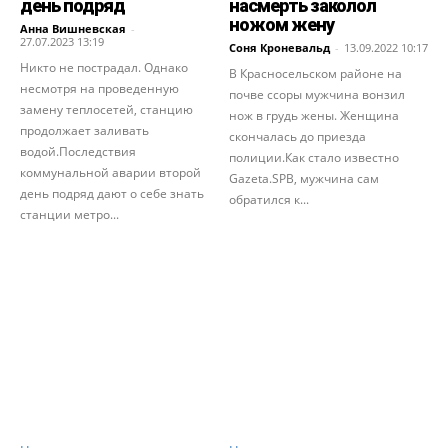
день подряд
насмерть заколол
ножом жену
Анна Вишневская
-
27.07.2023 13:19
Соня Кроневальд
-
13.09.2022 10:17
Никто не пострадал. Однако
В Красносельском районе на
несмотря на проведенную
почве ссоры мужчина вонзил
замену теплосетей, станцию
нож в грудь жены. Женщина
продолжает заливать
скончалась до приезда
водой.Последствия
полиции.Как стало известно
коммунальной аварии второй
Gazeta.SPB, мужчина сам
день подряд дают о себе знать
обратился к...
станции метро...