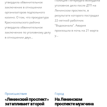
Полиция Петербурга возбудила
утвердила обвинительное
уголовное дело после ДТП на
заключение в отношении
Ленинском проспекте, в
организаторов подпольного
результате которого пострадал
казино. О том, что прокуратура
22-летний работник
Красносельского района
"Водоканала". Авария
утвердила обвинительное
произошла в ночь на 21 марта
заключение по уголовному делу
у...
в отношении двух...
Происшествия
Город
«Ленинский проспект»
На Ленинском
затапливает второй
проспекте мужчина