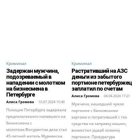
Криминал
Криминал
Задержан мужчина,
Растративший на АЗС
подозреваемый в
деньги из забытого
нападении с молотком
портмоне петербуржец
на бизнесмена в
заплатил по счетам
Петербурге
Алиса Громова
-
04.04.2024 17:21
Алиса Громова
-
10.07.2024 15:40
Мужчина, нашедший чужое
Полиция Петербурга задержала
портмоне с банковскими
предполагаемого напавшего на
картами и потративший с тех
бизнесмена с
средства на заправку машин,
молотком.Фигурантом дела стал
возместил ущерб хозяину
45-летний житель Мурмaнска.
портмоне. Прокуратура