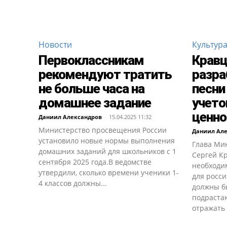
Новости
Культур
Первоклассникам
Кравц
рекомендуют тратить
разра
не больше часа на
песни
домашнее задание
учето
ценно
Даниил Александров
-
15.04.2025 11:32
Министерство просвещения России
Даниил Ал
установило новые нормы выполнения
Глава Ми
домашних заданий для школьников с 1
Сергей Кр
сентября 2025 года.В ведомстве
необходи
утвердили, сколько времени ученики 1-
для росс
4 классов должны...
должны б
подраста
отражать 