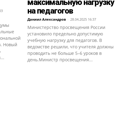
максимальную нагрузку
на педагогов
03
Даниил Александров
-
28.04.2025 16:37
думы
Министерство просвещения России
альные
установило предельно допустимую
иональной
учебную нагрузку для педагогов. В
в. Новый
ведомстве решили, что учителя должны
ь
проводить не больше 5–6 уроков в
..
день.Министр просвещения...