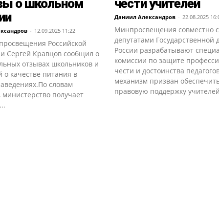
вы о школьном
чести учителей
ии
Даниил Александров
-
22.08.2025 16:
Минпросвещения совместно с
ександров
-
12.09.2025 11:22
депутатами Государственной 
просвещения Российской
России разрабатывают специ
и Сергей Кравцов сообщил о
комиссии по защите професс
льных отзывах школьников и
чести и достоинства педагого
 о качестве питания в
механизм призван обеспечит
заведениях.По словам
правовую поддержку учителей.
, министерство получает
..