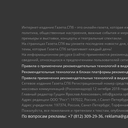
Интернет-издание Газета.СПб – это онлайн-газета, которая 
политика, общественные настроения, важные события и меропр
премьеры и выставки, концерты и театральные спектакли.
На страницах Газета.СПб вы узнаете последние новости дня, к
темы, которые Газета.СПб затрагивает каждый день!
На информационном ресурсе (сайте) применяются рекоменд
сведений, относящихся к предпочтениям пользователей сети
Правила о применении рекомендательных технологий в вид
Рекомендательные технологии в блоках платформы рекомен
Правила применения рекомендательных технологий в видже
Сетевое издание Газета.СПб Регистрационный номер средст
массовых коммуникаций (Роскомнадзор) 12 октября 2018 года
Главный редактор Гущин Ярослав Алексеевич, info@gazeta.spb.r
Адрес редакции ООО "Рост": 197022, Россия, г.Санкт-Петер
Адрес учредителя: 197374, Россия, Санкт-Петербург, Торфяная
Пожалуйста, все пожелания и претензии к текстам, опублико
По вопросам рекламы: +7 (812) 309-29-36,
reklama@ga