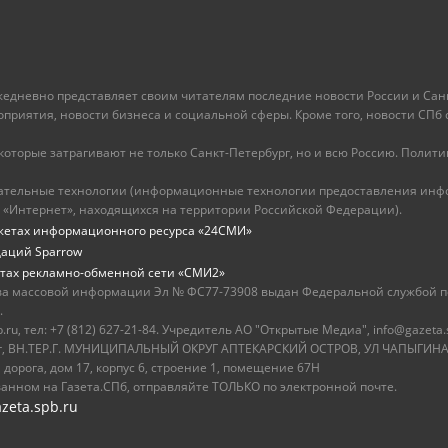
ежедневно представляет своим читателям последние новости России и Санк
иятия, новости бизнеса и социальной сферы. Кроме того, новости СПб сег
оторые затрагивают не только Санкт-Петербург, но и всю Россию. Политика
ательные технологии (информационные технологии предоставления инфо
 «Интернет», находящихся на территории Российской Федерации).
жетах информационного ресурса «24СМИ»
даций Sparrow
тах рекламно-обменной сети «СМИ2»
ва массовой информации Эл № ФС77-73908 выдан Федеральной службой по
.
u, тел: +7 (812) 627-21-84. Учредитель АО "Открытые Медиа", info@gazeta.
бург, ВН.ТЕР.Г. МУНИЦИПАЛЬНЫЙ ОКРУГ АПТЕКАРСКИЙ ОСТРОВ, УЛ ЧАПЫГИНА,
 дорога, дом 17, корпус 6, строение 1, помещение 67Н
ванном на Газета.СПб, отправляйте ТОЛЬКО по электронной почте.
zeta.spb.ru