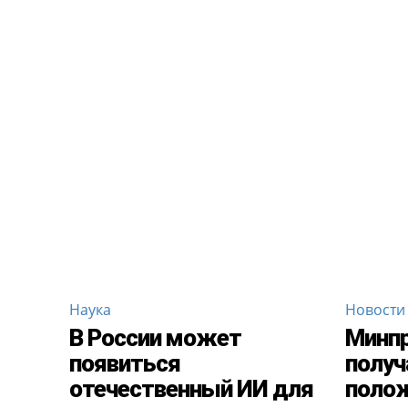
Наука
Новости
В России может
Минп
появиться
получ
отечественный ИИ для
поло