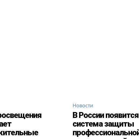
Новости
росвещения
В России появится
ает
система защиты
жительные
профессионально