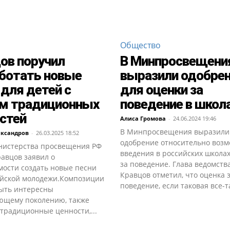
а
Общество
ов поручил
В Минпросвещени
ботать новые
выразили одобре
 для детей с
для оценки за
м традиционных
поведение в школ
стей
Алиса Громова
-
24.06.2024 19:46
В Минпросвещения выразили
ександров
-
26.03.2025 18:52
одобрение относительно воз
нистерства просвещения РФ
введения в российских школа
авцов заявил о
за поведение. Глава ведомств
мости создать новые песни
Кравцов отметил, что оценка 
ийской молодежи.Композиции
поведение, если таковая все-та
ыть интересны
ющему поколению, также
традиционные ценности,...