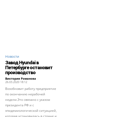
Новости
Завод Hyundai в
Петербурге остановит
производство
Виктория Романова
-
26.03.2020 18:12
Возобновит работу предприятие
по окончанию нерабочей
недели.Это связано с указом
президента РФ и с
эпидемиологической ситуацией,
которая установилась в стране и