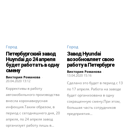
Город
Город
Петербургский завод
Завод Hyundai
Huyndai до 24 апреля
возобновляет свою
будет работать в одну
работу в Петербурге
смену
Виктория Романова
-
13.04.2020 15:16
Виктория Романова
-
20.04.2020 13:12
Сделано это будет в период с 13
Коррективы в работу
по 17 апреля. Работа на заводе
автомобильного производства
будет организована в одну
внесла коронавирусная
сокращенную смену.При этом,
инфекция.Таким образом, в
большая часть сотрудников
период с сегодняшнего дня, 20
предприятия...
апреля, по 24 апреля завод
организует работу лишь в...