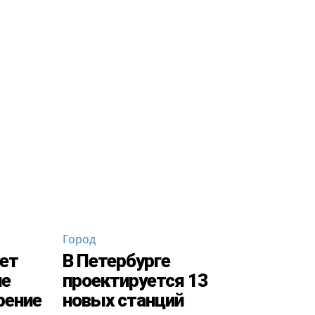
Город
дет
В Петербурге
ие
проектируется 13
рение
новых станций