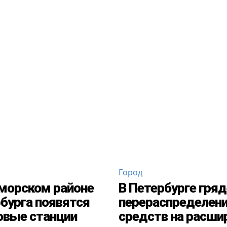
Город
морском районе
В Петербурге гря
бурга появятся
перераспределен
овые станции
средств на расши