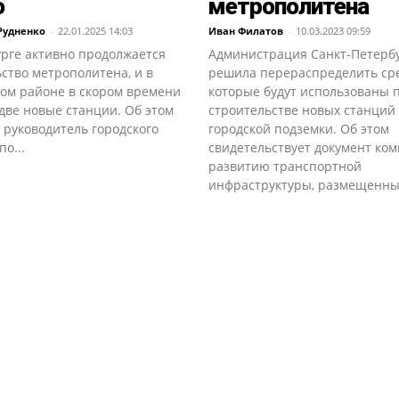
о
метрополитена
Рудненко
-
22.01.2025 14:03
Иван Филатов
-
10.03.2023 09:59
урге активно продолжается
Администрация Санкт-Петерб
ство метрополитена, и в
решила перераспределить сре
ом районе в скором времени
которые будут использованы 
две новые станции. Об этом
строительстве новых станций
 руководитель городского
городской подземки. Об этом
по...
свидетельствует документ ком
развитию транспортной
инфраструктуры, размещенный