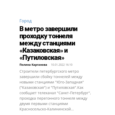
Город
В метро завершили
проходку тоннеля
между станциями
«Казаковская» и
«Путиловская»
Полина Карганова
-
10.01.2022 16:10
Строители петербургского метро
завершили сбойку тоннелей между
новыми станциями "Юго-Западная"
("Казаковская") и "Путиловская".Как
сообщает телеканал "Санкт-Петербург",
проходка перегонного тоннеля между
двумя первыми станциями
Красносельско-Калининской...