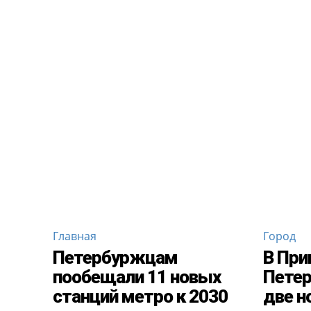
Главная
Город
Петербуржцам
В При
пообещали 11 новых
Петер
станций метро к 2030
две н