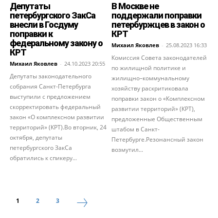
Депутаты
В Москве не
петербургского ЗакСа
поддержали поправки
внесли в Госдуму
петербуржцев в закон о
поправки к
КРТ
федеральному закону о
Михаил Яковлев
-
25.08.2023 16:33
КРТ
Комиссия Совета законодателей
Михаил Яковлев
-
24.10.2023 20:55
по жилищной политике и
Депутаты законодательного
жилищно–коммунальному
собрания Санкт-Петербурга
хозяйству раскритиковала
выступили с предложением
поправки закон о «Комплексном
скорректировать федеральный
развитии территорий» (КРТ),
закон «О комплексном развитии
предложенные Общественным
территорий» (КРТ).Во вторник, 24
штабом в Санкт-
октября, депутаты
Петербурге.Резонансный закон
петербургского ЗакСа
возмутил...
обратились к спикеру...
1
2
3