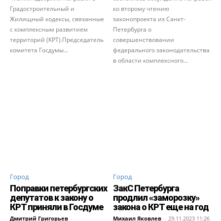
Градостроительный и
ко второму чтению
Жилищный кодексы, связанные
законопроекта из Санкт-
с комплексным развитием
Петербурга о
территорий (КРТ).Председатель
совершенствовании
комитета Госдумы...
федерального законодательства
в области комплексного...
Город
Город
Поправки петербургских
ЗакС Петербурга
депутатов к закону о
продлил «заморозку»
КРТ приняли в Госдуме
закона о КРТ еще на год
Дмитрий Григорьев
-
Михаил Яковлев
-
29.11.2023 11:26