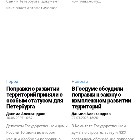
Санкт-Петербурга, документ
комплексному...
исключает автоматическое...
Город
Новости
Поправки о развитии
В Госдуме обсудили
территорий приняли с
поправки к закону о
особым статусом для
комплексном развитии
Петербурга
территорий
Даниил Александров
-
Даниил Александров
-
10.06.2025 16:57
27.03.2025 18:26
Депутаты Государственной думы
В Комитете Государственной
России 10 июня во втором
думы по строительству и ЖКХ
чтении одобрили поправки в
состоялось обсуждение поправок