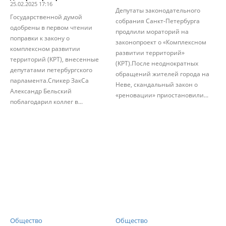
25.02.2025 17:16
Депутаты законодательного
Государственной думой
собрания Санкт-Петербурга
одобрены в первом чтении
продлили мораторий на
поправки к закону о
законопроект о «Комплексном
комплексном развитии
развитии территорий»
территорий (КРТ), внесенные
(КРТ).После неоднократных
депутатами петербургского
обращений жителей города на
парламента.Спикер ЗакСа
Неве, скандальный закон о
Александр Бельский
«реновации» приостановили...
поблагодарил коллег в...
Общество
Общество