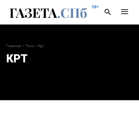
18+
Главная
Теги
Крт
КРТ