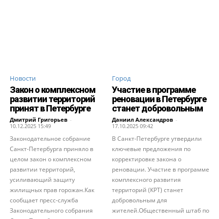
Новости
Город
Закон о комплексном
Участие в программе
развитии территорий
реновации в Петербурге
принят в Петербурге
станет добровольным
Дмитрий Григорьев
-
Даниил Александров
-
10.12.2025 15:49
17.10.2025 09:42
Законодательное собрание
В Санкт-Петербурге утвердили
Санкт-Петербурга приняло в
ключевые предложения по
целом закон о комплексном
корректировке закона о
развитии территорий,
реновации. Участие в программе
усиливающий защиту
комплексного развития
жилищных прав горожан.Как
территорий (КРТ) станет
сообщает пресс-служба
добровольным для
Законодательного собрания
жителей.Общественный штаб по