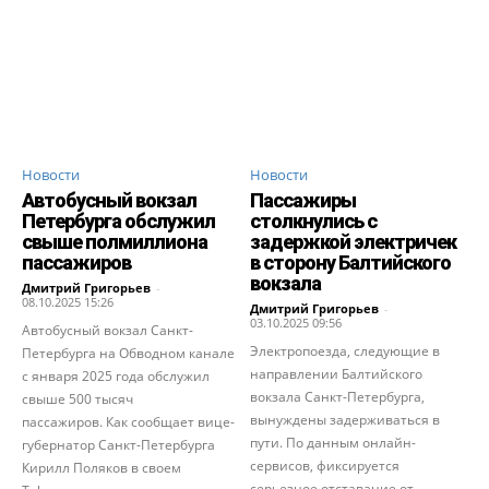
Новости
Новости
Автобусный вокзал
Пассажиры
Петербурга обслужил
столкнулись с
свыше полмиллиона
задержкой электричек
пассажиров
в сторону Балтийского
вокзала
Дмитрий Григорьев
-
08.10.2025 15:26
Дмитрий Григорьев
-
03.10.2025 09:56
Автобусный вокзал Санкт-
Электропоезда, следующие в
Петербурга на Обводном канале
направлении Балтийского
с января 2025 года обслужил
вокзала Санкт-Петербурга,
свыше 500 тысяч
вынуждены задерживаться в
пассажиров. Как сообщает вице-
пути. По данным онлайн-
губернатор Санкт-Петербурга
сервисов, фиксируется
Кирилл Поляков в своем
серьезное отставание от