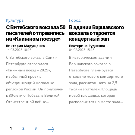
Культура
Город
С Витебского вокзала 50
В здании Варшавского
писателей отправились
вокзала откроется
на «Книжном поезде»
концертный зал
Виктория Марущенко
-
Екатерина Рудненко
-
14.03.2025 10:16
04.02.2025 15:15
С Витебского вокзала Санкт-
В историческом здании
Петербурга отправился
Варшавского вокзала в
«Книжный поезд – 2025»,
Петербурге планируется
необычный проект,
открытие нового концертного
объединяющий несколько
зала, рассчитанного на 2,5
регионов России. Он приурочен
тысячи зрителей.Площадь
к 80-летию Победы в Великой
новой площадки, которая
Отечественной войне...
расположится на месте зала...
1
2
3