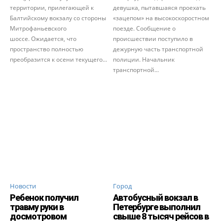
территории, прилегающей к
девушка, пытавшаяся проехать
Балтийскому вокзалу со стороны
«зацепом» на высокоскоростном
Митрофаньевского
поезде. Сообщение о
шоссе. Ожидается, что
происшествии поступило в
пространство полностью
дежурную часть транспортной
преобразится к осени текущего...
полиции. Начальник
транспортной...
Новости
Город
Ребенок получил
Автобусный вокзал в
травму руки в
Петербурге выполнил
досмотровом
свыше 8 тысяч рейсов в