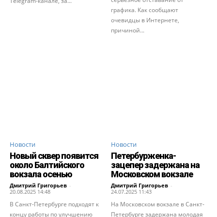
Telegram-канале, за...
графика. Как сообщают
очевидцы в Интернете,
причиной...
Новости
Новости
Новый сквер появится
Петербурженка-
около Балтийского
зацепер задержана на
вокзала осенью
Московском вокзале
Дмитрий Григорьев
-
Дмитрий Григорьев
-
20.08.2025 14:48
24.07.2025 11:43
В Санкт-Петербурге подходят к
На Московском вокзале в Санкт-
концу работы по улучшению
Петербурге задержана молодая