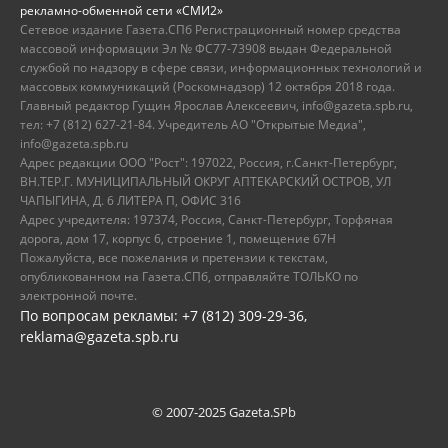
рекламно-обменной сети «СМИ2»
Сетевое издание Газета.СПб Регистрационный номер средства
массовой информации Эл № ФС77-73908 выдан Федеральной
службой по надзору в сфере связи, информационных технологий и
массовых коммуникаций (Роскомнадзор) 12 октября 2018 года.
Главный редактор Гущин Ярослав Алексеевич, info@gazeta.spb.ru,
тел: +7 (812) 627-21-84. Учредитель АО "Открытые Медиа",
info@gazeta.spb.ru
Адрес редакции ООО "Рост": 197022, Россия, г.Санкт-Петербург,
ВН.ТЕР.Г. МУНИЦИПАЛЬНЫЙ ОКРУГ АПТЕКАРСКИЙ ОСТРОВ, УЛ
ЧАПЫГИНА, Д. 6 ЛИТЕРА П, ОФИС 316
Адрес учредителя: 197374, Россия, Санкт-Петербург, Торфяная
дорога, дом 17, корпус 6, строение 1, помещение 67Н
Пожалуйста, все пожелания и претензии к текстам,
опубликованном на Газета.СПб, отправляйте ТОЛЬКО по
электронной почте.
По вопросам рекламы: +7 (812) 309-29-36,
reklama@gazeta.spb.ru
© 2007-2025 Gazeta.SPb