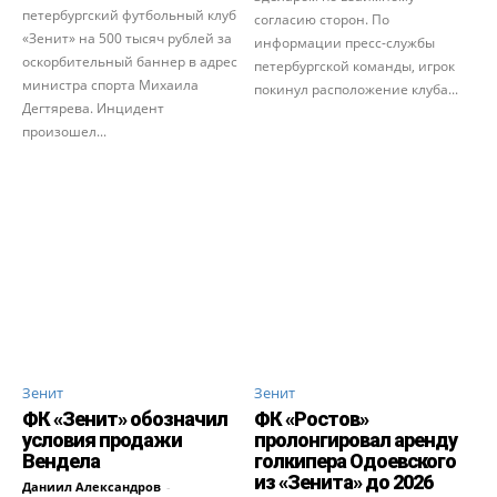
петербургский футбольный клуб
согласию сторон. По
«Зенит» на 500 тысяч рублей за
информации пресс-службы
оскорбительный баннер в адрес
петербургской команды, игрок
министра спорта Михаила
покинул расположение клуба...
Дегтярева. Инцидент
произошел...
Зенит
Зенит
ФК «Зенит» обозначил
ФК «Ростов»
условия продажи
пролонгировал аренду
Вендела
голкипера Одоевского
из «Зенита» до 2026
Даниил Александров
-