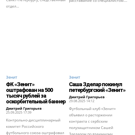
расставание со специалистом....
отдел...
Зенит
Зенит
ФК «Зенит»
Саша Зделар покинул
оштрафован на 500
петербургский «Зенит»
тысяч рублей за
Дмитрий Григорьев
-
оскорбительный баннер
29.08.2025 14:12
Дмитрий Григорьев
-
Футбольный клуб «Зенит»
25.09.2025 17:39
объявил о расторжении
Контрольно-дисциплинарный
контракта с сербским
комитет Российского
полузащитником Сашей
футбольного союза оштрафовал
Зделаром по взаимному