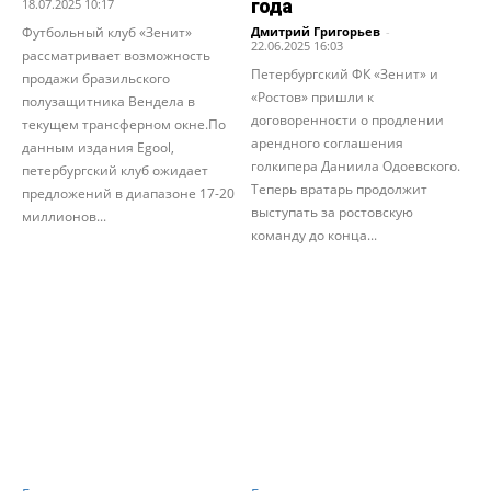
года
18.07.2025 10:17
Футбольный клуб «Зенит»
Дмитрий Григорьев
-
22.06.2025 16:03
рассматривает возможность
Петербургский ФК «Зенит» и
продажи бразильского
«Ростов» пришли к
полузащитника Вендела в
договоренности о продлении
текущем трансферном окне.По
арендного соглашения
данным издания Egool,
голкипера Даниила Одоевского.
петербургский клуб ожидает
Теперь вратарь продолжит
предложений в диапазоне 17-20
выступать за ростовскую
миллионов...
команду до конца...