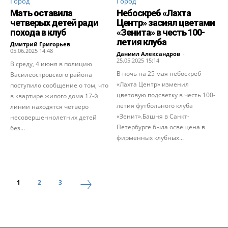
Город
Город
Мать оставила
Небоскреб «Лахта
четверых детей ради
Центр» засиял цветами
похода в клуб
«Зенита» в честь 100-
летия клуба
Дмитрий Григорьев
-
05.06.2025 14:48
Даниил Александров
-
25.05.2025 15:14
В среду, 4 июня в полицию
В ночь на 25 мая небоскреб
Василеостровского района
«Лахта Центр» изменил
поступило сообщение о том, что
цветовую подсветку в честь 100-
в квартире жилого дома 17-й
летия футбольного клуба
линии находятся четверо
«Зенит».Башня в Санкт-
несовершеннолетних детей
Петербурге была освещена в
без...
фирменных клубных...
1
2
3