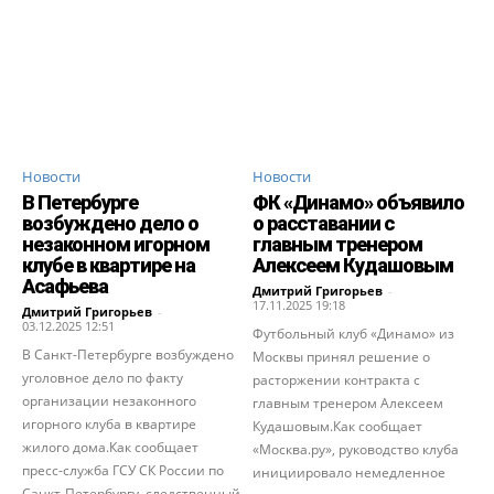
Новости
Новости
В Петербурге
ФК «Динамо» объявило
возбуждено дело о
о расставании с
незаконном игорном
главным тренером
клубе в квартире на
Алексеем Кудашовым
Асафьева
Дмитрий Григорьев
-
17.11.2025 19:18
Дмитрий Григорьев
-
03.12.2025 12:51
Футбольный клуб «Динамо» из
В Санкт-Петербурге возбуждено
Москвы принял решение о
уголовное дело по факту
расторжении контракта с
организации незаконного
главным тренером Алексеем
игорного клуба в квартире
Кудашовым.Как сообщает
жилого дома.Как сообщает
«Москва.ру», руководство клуба
пресс-служба ГСУ СК России по
инициировало немедленное
Санкт-Петербургу, следственный