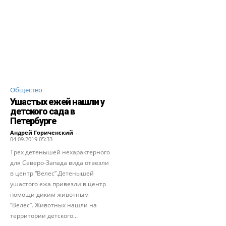
Общество
Ушастых ежей нашли у
детского сада в
Петербурге
Андрей Гориченcкий
-
04.09.2019 05:33
Трех детенышей нехарактерного
для Северо-Запада вида отвезли
в центр “Велес”.Детенышей
ушастого ежа привезли в центр
помощи диким животным
“Велес”. Животных нашли на
территории детского...