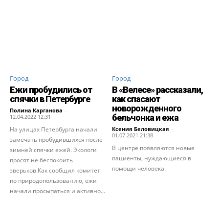
Город
Город
Ежи пробудились от
В «Велесе» рассказали,
спячки в Петербурге
как спасают
новорожденного
Полина Карганова
-
бельчонка и ежа
12.04.2022 12:31
На улицах Петербурга начали
Ксения Беловицкая
-
01.07.2021 21:38
замечать пробудившихся после
В центре появляются новые
зимней спячки ежей. Экологи
пациенты, нуждающиеся в
просят не беспокоить
помощи человека.
зверьков.Как сообщил комитет
по природопользованию, ежи
начали просыпаться и активно...