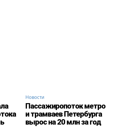
Новости
ала
Пассажиропоток метро
отока
и трамваев Петербурга
мь
вырос на 20 млн за год