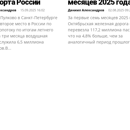
орта России
месяцев 2025 год
ександров
-
15.09.2025 16:02
Даниил Александров
-
02.08.2025 09:
Пулково в Санкт-Петербурге
За первые семь месяцев 2025 
второе место в России по
Октябрьская железная дорога
потоку по итогам летнего
перевезла 117,2 миллиона пас
а три месяца воздушная
что на 4,8% больше, чем за
служила 6,5 миллиона
аналогичный период прошлого 
в.В...