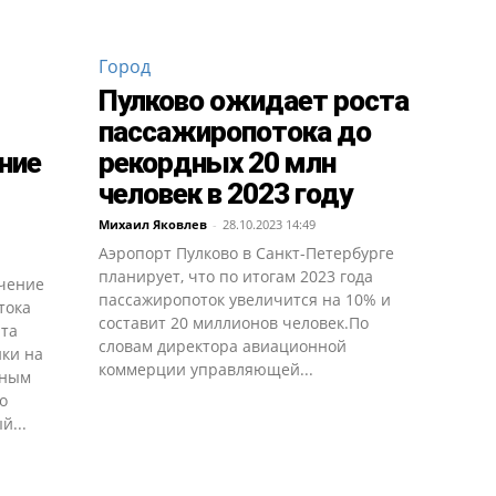
Город
Пулково ожидает роста
пассажиропотока до
ние
рекордных 20 млн
человек в 2023 году
Михаил Яковлев
-
28.10.2023 14:49
Аэропорт Пулково в Санкт-Петербурге
планирует, что по итогам 2023 года
ичение
пассажиропоток увеличится на 10% и
тока
составит 20 миллионов человек.По
рта
словам директора авиационной
ики на
коммерции управляющей...
чным
о
й...