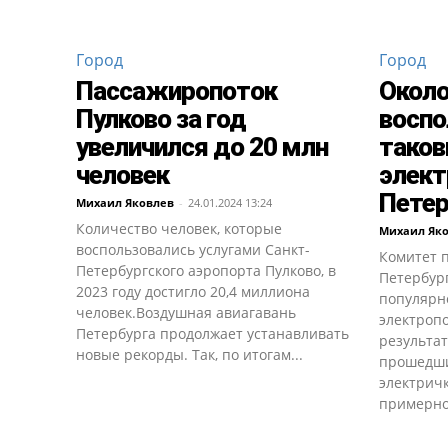
Город
Город
Пассажиропоток
Около
Пулково за год
воспо
увеличился до 20 млн
тако
человек
элект
Петер
Михаил Яковлев
-
24.01.2024 13:24
Количество человек, которые
Михаил Як
воспользовались услугами Санкт-
Комитет п
Петербургского аэропорта Пулково, в
Петербур
2023 году достигло 20,4 миллиона
популярн
человек.Воздушная авиагавань
электропо
Петербурга продолжает устанавливать
результат
новые рекорды. Так, по итогам...
прошедши
электрич
примерно.