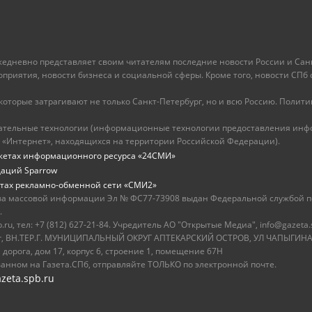
ежедневно представляет своим читателям последние новости России и Санк
иятия, новости бизнеса и социальной сферы. Кроме того, новости СПб сег
оторые затрагивают не только Санкт-Петербург, но и всю Россию. Политика
ательные технологии (информационные технологии предоставления инфо
 «Интернет», находящихся на территории Российской Федерации).
жетах информационного ресурса «24СМИ»
даций Sparrow
тах рекламно-обменной сети «СМИ2»
ва массовой информации Эл № ФС77-73908 выдан Федеральной службой по
.
u, тел: +7 (812) 627-21-84. Учредитель АО "Открытые Медиа", info@gazeta.
бург, ВН.ТЕР.Г. МУНИЦИПАЛЬНЫЙ ОКРУГ АПТЕКАРСКИЙ ОСТРОВ, УЛ ЧАПЫГИНА,
 дорога, дом 17, корпус 6, строение 1, помещение 67Н
ванном на Газета.СПб, отправляйте ТОЛЬКО по электронной почте.
zeta.spb.ru