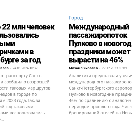
Город
 22 млн человек
Международный
льзовались
пассажиропоток
выми
Пулково в новогод
ричками в
праздники может
бурге за год
вырасти на 46%
овлев
-
24.01.2024 10:32
Михаил Яковлев
-
27.12.2023 10:09
о транспорту Санкт-
Аналитики предсказали увел
га сообщил о возросшей
международного пассажиропо
ости таковых маршрутов
Санкт-Петербургского аэропо
ездов в городе по
Пулково в новогодние праздн
ам 2023 года.Так, за
46% по сравнению с аналоги
й год таковыми
периодом прошлого года.Числ
ками воспользовались
бронирований отелей на Новы
..