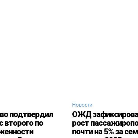
Новости
во подтвердил
ОЖД зафиксиров
с второго по
рост пассажироп
женности
почти на 5% за се