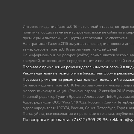
Интернет-издание Газета.СПб – это онлайн-газета, которая 
политика, общественные настроения, важные события и меропр
премьеры и выставки, концерты и театральные спектакли.
На страницах Газета.СПб вы узнаете последние новости дня, к
темы, которые Газета.СПб затрагивает каждый день!
На информационном ресурсе (сайте) применяются рекоменд
сведений, относящихся к предпочтениям пользователей сети
Правила о применении рекомендательных технологий в вид
Рекомендательные технологии в блоках платформы рекомен
Правила применения рекомендательных технологий в видже
Сетевое издание Газета.СПб Регистрационный номер средст
массовых коммуникаций (Роскомнадзор) 12 октября 2018 года
Главный редактор Гущин Ярослав Алексеевич, info@gazeta.spb.r
Адрес редакции ООО "Рост": 197022, Россия, г.Санкт-Петер
Адрес учредителя: 197374, Россия, Санкт-Петербург, Торфяная
Пожалуйста, все пожелания и претензии к текстам, опублико
По вопросам рекламы: +7 (812) 309-29-36,
reklama@ga