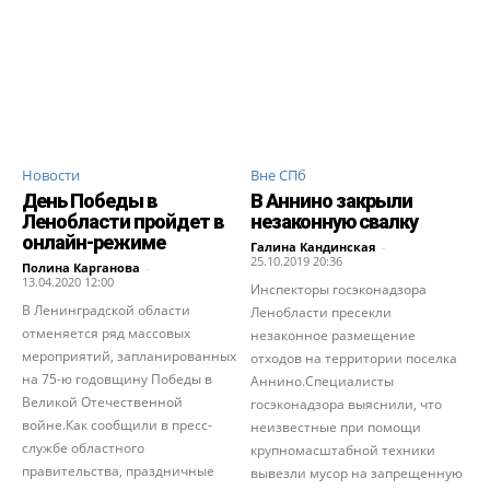
Новости
Вне СПб
День Победы в
В Аннино закрыли
Ленобласти пройдет в
незаконную свалку
онлайн-режиме
Галина Кандинская
-
25.10.2019 20:36
Полина Карганова
-
13.04.2020 12:00
Инспекторы госэконадзора
В Ленинградской области
Ленобласти пресекли
отменяется ряд массовых
незаконное размещение
мероприятий, запланированных
отходов на территории поселка
на 75-ю годовщину Победы в
Аннино.Специалисты
Великой Отечественной
госэконадзора выяснили, что
войне.Как сообщили в пресс-
неизвестные при помощи
службе областного
крупномасштабной техники
правительства, праздничные
вывезли мусор на запрещенную