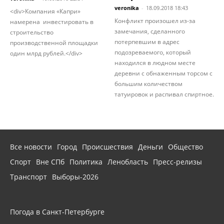
veronika
-
18.09.2018 18:43
<div>Компания «Капри»
Конфликт произошел из-за
намерена инвестировать в
замечания, сделанного
строительство
потерпевшим в адрес
производственной площадки
подозреваемого, который
один млрд рублей.</div>
находился в людном месте
деревни с обнаженным торсом с
большим количеством
татуировок и распивал спиртное.
Все новости
Город
Происшествия
Деньги
Общество
Спорт
Вне СПб
Политика
Ленобласть
Пресс-релизы
Транспорт
Выборы-2026
Погода в Санкт-Петербурге