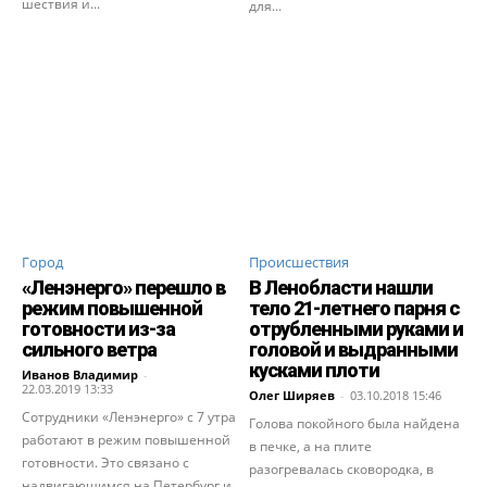
шествия и...
для...
Город
Происшествия
«Ленэнерго» перешло в
В Ленобласти нашли
режим повышенной
тело 21-летнего парня с
готовности из-за
отрубленными руками и
сильного ветра
головой и выдранными
кусками плоти
Иванов Владимир
-
22.03.2019 13:33
Олег Ширяев
-
03.10.2018 15:46
Сотрудники «Ленэнерго» с 7 утра
Голова покойного была найдена
работают в режим повышенной
в печке, а на плите
готовности. Это связано с
разогревалась сковородка, в
надвигающимся на Петербург и