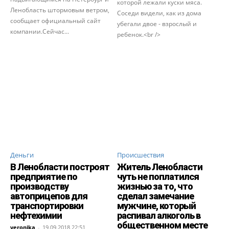
которой лежали куски мяса.
Ленобласть штормовым ветром,
Соседи видели, как из дома
сообщает официальный сайт
убегали двое - взрослый и
компании.Сейчас...
ребенок.<br />
Деньги
Происшествия
В Ленобласти построят
Житель Ленобласти
предприятие по
чуть не поплатился
производству
жизнью за то, что
автоприцепов для
сделал замечание
транспортировки
мужчине, который
нефтехимии
распивал алкоголь в
общественном месте
veronika
-
19.09.2018 22:51