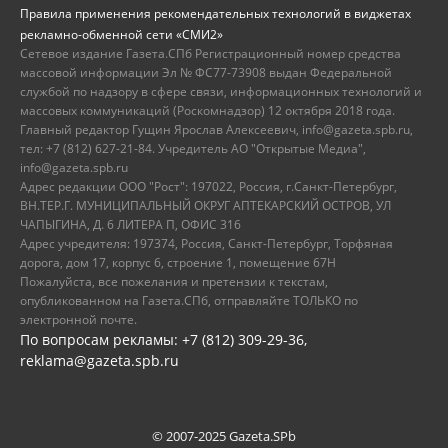
Правила применения рекомендательных технологий в виджетах
рекламно-обменной сети «СМИ2»
Сетевое издание Газета.СПб Регистрационный номер средства
массовой информации Эл № ФС77-73908 выдан Федеральной
службой по надзору в сфере связи, информационных технологий и
массовых коммуникаций (Роскомнадзор) 12 октября 2018 года.
Главный редактор Гущин Ярослав Алексеевич, info@gazeta.spb.ru,
тел: +7 (812) 627-21-84. Учредитель АО "Открытые Медиа",
info@gazeta.spb.ru
Адрес редакции ООО "Рост": 197022, Россия, г.Санкт-Петербург,
ВН.ТЕР.Г. МУНИЦИПАЛЬНЫЙ ОКРУГ АПТЕКАРСКИЙ ОСТРОВ, УЛ
ЧАПЫГИНА, Д. 6 ЛИТЕРА П, ОФИС 316
Адрес учредителя: 197374, Россия, Санкт-Петербург, Торфяная
дорога, дом 17, корпус 6, строение 1, помещение 67Н
Пожалуйста, все пожелания и претензии к текстам,
опубликованном на Газета.СПб, отправляйте ТОЛЬКО по
электронной почте.
По вопросам рекламы: +7 (812) 309-29-36,
reklama@gazeta.spb.ru
© 2007-2025 Gazeta.SPb