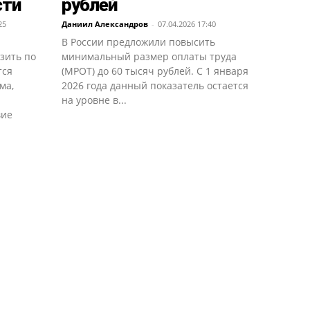
сти
рублей
25
Даниил Александров
-
07.04.2026 17:40
В России предложили повысить
зить по
минимальный размер оплаты труда
тся
(МРОТ) до 60 тысяч рублей. С 1 января
ма,
2026 года данный показатель остается
и
на уровне в...
вие