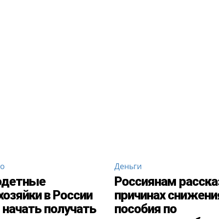
во
Деньги
одетные
Россиянам расска
озяйки в России
причинах снижени
 начать получать
пособия по