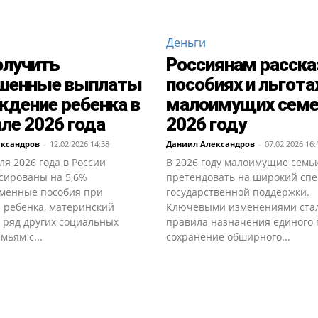
Деньги
олучить
Россиянам расска
шенные выплаты
пособиях и льгота
ждение ребенка в
малоимущих семе
ле 2026 года
2026 году
ександров
-
12.02.2026 14:58
Даниил Александров
-
07.02.2026 16:
ля 2026 года в России
В 2026 году малоимущие семь
сированы на 5,6%
претендовать на широкий спе
менные пособия при
государственной поддержки.
 ребенка, материнский
Ключевыми изменениями ста
 ряд других социальных
правила назначения единого 
мьям с...
сохранение обширного...