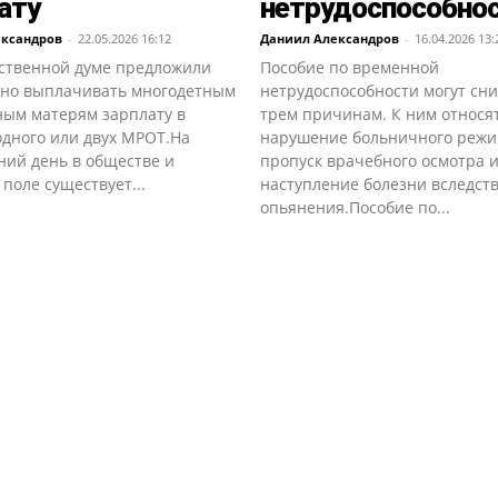
ату
нетрудоспособно
ександров
-
22.05.2026 16:12
Даниил Александров
-
16.04.2026 13:
рственной думе предложили
Пособие по временной
но выплачивать многодетным
нетрудоспособности могут сни
ным матерям зарплату в
трем причинам. К ним относя
одного или двух МРОТ.На
нарушение больничного режи
ний день в обществе и
пропуск врачебного осмотра 
поле существует...
наступление болезни вследст
опьянения.Пособие по...