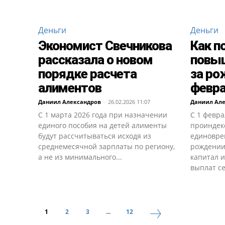
Деньги
Деньги
Экономист Свечникова
Как п
рассказала о новом
повы
порядке расчета
за ро
алиментов
февра
Даниил Александров
-
26.02.2026 11:07
Даниил Ал
С 1 марта 2026 года при назначении
С 1 февра
единого пособия на детей алименты
проиндек
будут рассчитываться исходя из
единовре
среднемесячной зарплаты по региону,
рождении
а не из минимального...
капитал и
выплат се
1
2
3
...
12