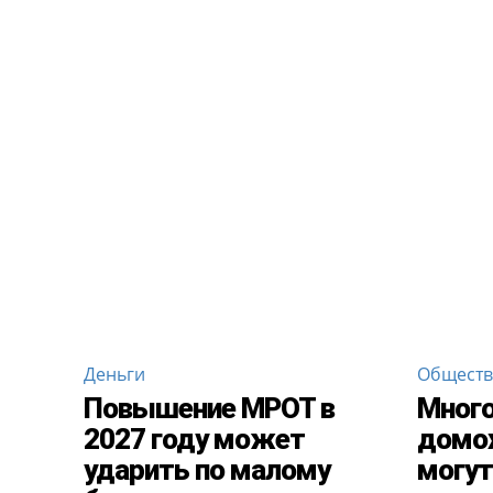
Деньги
Общест
Повышение МРОТ в
Мног
2027 году может
домох
ударить по малому
могут