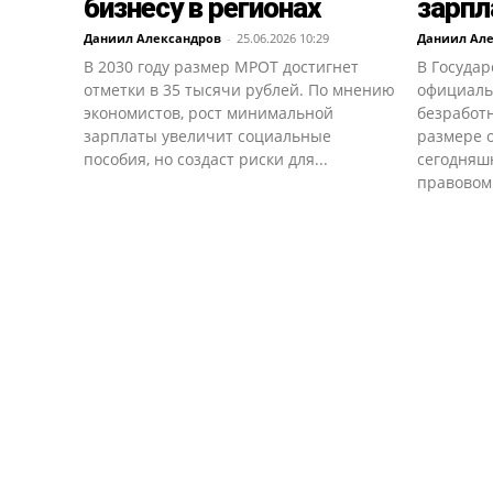
бизнесу в регионах
зарпл
Даниил Александров
-
25.06.2026 10:29
Даниил Ал
В 2030 году размер МРОТ достигнет
В Госуда
отметки в 35 тысячи рублей. По мнению
официаль
экономистов, рост минимальной
безработ
зарплаты увеличит социальные
размере 
пособия, но создаст риски для...
сегодняш
правовом 