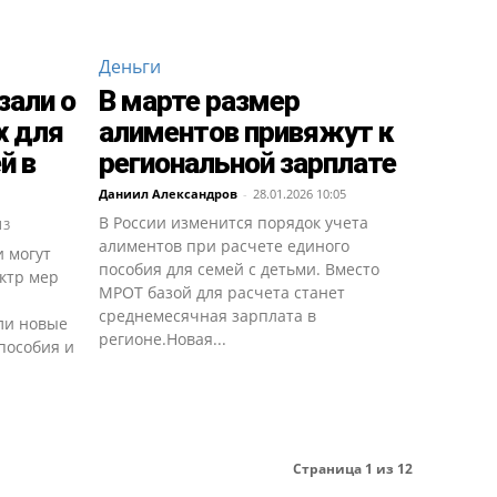
Деньги
зали о
В марте размер
х для
алиментов привяжут к
й в
региональной зарплате
Даниил Александров
-
28.01.2026 10:05
В России изменится порядок учета
13
алиментов при расчете единого
и могут
пособия для семей с детьми. Вместо
ктр мер
МРОТ базой для расчета станет
среднемесячная зарплата в
ли новые
регионе.Новая...
пособия и
Страница 1 из 12