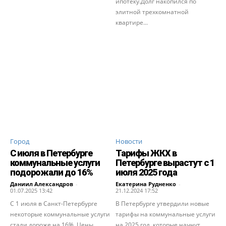
ипотеку.Долг накопился по
элитной трехкомнатной
квартире...
Город
Новости
С июля в Петербурге
Тарифы ЖКХ в
коммунальные услуги
Петербурге вырастут с 1
подорожали до 16%
июля 2025 года
Даниил Александров
-
Екатерина Рудненко
-
01.07.2025 13:42
21.12.2024 17:52
С 1 июля в Санкт-Петербурге
В Петербурге утвердили новые
некоторые коммунальные услуги
тарифы на коммунальные услуги
стали дороже на 16%. Цены
на 2025 год, которые начнут