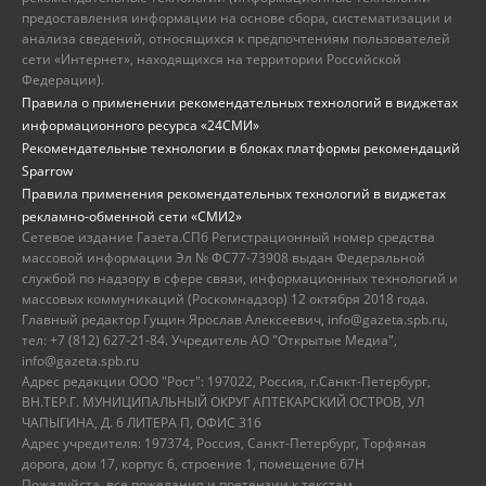
предоставления информации на основе сбора, систематизации и
анализа сведений, относящихся к предпочтениям пользователей
сети «Интернет», находящихся на территории Российской
Федерации).
Правила о применении рекомендательных технологий в виджетах
информационного ресурса «24СМИ»
Рекомендательные технологии в блоках платформы рекомендаций
Sparrow
Правила применения рекомендательных технологий в виджетах
рекламно-обменной сети «СМИ2»
Сетевое издание Газета.СПб Регистрационный номер средства
массовой информации Эл № ФС77-73908 выдан Федеральной
службой по надзору в сфере связи, информационных технологий и
массовых коммуникаций (Роскомнадзор) 12 октября 2018 года.
Главный редактор Гущин Ярослав Алексеевич, info@gazeta.spb.ru,
тел: +7 (812) 627-21-84. Учредитель АО "Открытые Медиа",
info@gazeta.spb.ru
Адрес редакции ООО "Рост": 197022, Россия, г.Санкт-Петербург,
ВН.ТЕР.Г. МУНИЦИПАЛЬНЫЙ ОКРУГ АПТЕКАРСКИЙ ОСТРОВ, УЛ
ЧАПЫГИНА, Д. 6 ЛИТЕРА П, ОФИС 316
Адрес учредителя: 197374, Россия, Санкт-Петербург, Торфяная
дорога, дом 17, корпус 6, строение 1, помещение 67Н
Пожалуйста, все пожелания и претензии к текстам,