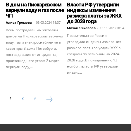
В дом на Пискаревском
Власти РФ утвердили
вернули воду и газ после
индексы изменения
ЧП
размера платы за ЖКХ
до 2028 года
Алиса Громова
-
03.03.2024 18:37
Михаил Яковлев
-
13.11.2023 20:54
Всем пострадавшим жителям
Правительство России
домов на Пискаревском вернули
утвердило индексы измерения
воду, газ и электроснабжение в
размера платы за услуги ЖКХ в
квартиры.В дома Петербурга,
среднем по регионам на 2024-
пострадавшие от инцидента,
2028 годы.В понедельник, 13
произошедшего утром 2 марта,
ноября, власти РФ утвердили
вернули воду,...
индекс...
1
2
3