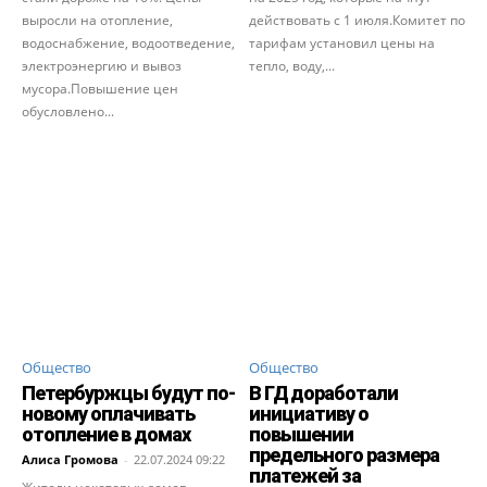
выросли на отопление,
действовать с 1 июля.Комитет по
водоснабжение, водоотведение,
тарифам установил цены на
электроэнергию и вывоз
тепло, воду,...
мусора.Повышение цен
обусловлено...
Общество
Общество
Петербуржцы будут по-
В ГД доработали
новому оплачивать
инициативу о
отопление в домах
повышении
предельного размера
Алиса Громова
-
22.07.2024 09:22
платежей за