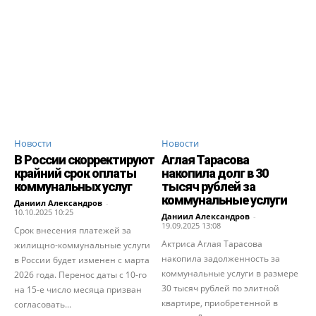
Новости
Новости
В России скорректируют
Аглая Тарасова
крайний срок оплаты
накопила долг в 30
коммунальных услуг
тысяч рублей за
коммунальные услуги
Даниил Александров
-
10.10.2025 10:25
Даниил Александров
-
19.09.2025 13:08
Срок внесения платежей за
Актриса Аглая Тарасова
жилищно-коммунальные услуги
накопила задолженность за
в России будет изменен с марта
коммунальные услуги в размере
2026 года. Перенос даты с 10-го
30 тысяч рублей по элитной
на 15-е число месяца призван
квартире, приобретенной в
согласовать...