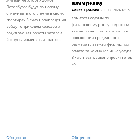
Жители некоторых домов
коммуналку
Петербурга будут по-новому
Алиса Громова
-
19.06.2024 18:15
оплачивать отопление в своих
Комитет Госдумы по
квартирах.В силу нововведения
финансовому рынку подготовил
войдут с приходом холодов и
законопроект, цель которого в
подключения работы батарей.
повышении предельного
Коснутся изменения только...
размера платежей физлиц при
оплате за коммунальные услуги.
В частности, законопроект готов
ко...
Общество
Общество