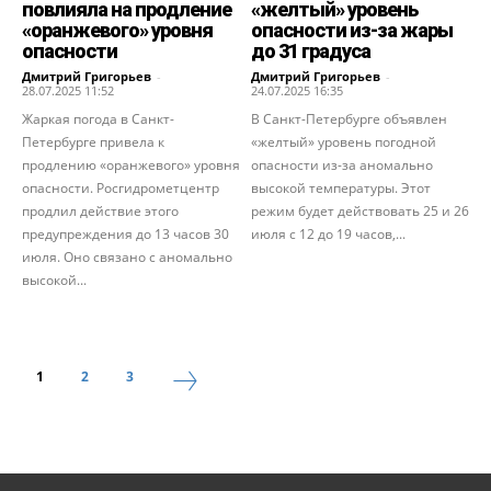
повлияла на продление
«желтый» уровень
«оранжевого» уровня
опасности из-за жары
опасности
до 31 градуса
Дмитрий Григорьев
-
Дмитрий Григорьев
-
28.07.2025 11:52
24.07.2025 16:35
Жаркая погода в Санкт-
В Санкт-Петербурге объявлен
Петербурге привела к
«желтый» уровень погодной
продлению «оранжевого» уровня
опасности из-за аномально
опасности. Росгидрометцентр
высокой температуры. Этот
продлил действие этого
режим будет действовать 25 и 26
предупреждения до 13 часов 30
июля с 12 до 19 часов,...
июля. Оно связано с аномально
высокой...
1
2
3