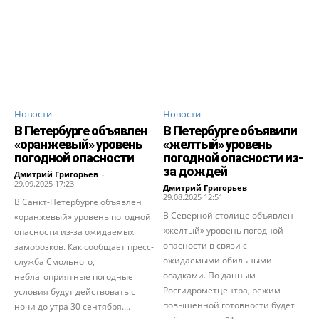
Новости
Новости
В Петербурге объявлен
В Петербурге объявили
«оранжевый» уровень
«желтый» уровень
погодной опасности
погодной опасности из-
за дождей
Дмитрий Григорьев
-
29.09.2025 17:23
Дмитрий Григорьев
-
29.08.2025 12:51
В Санкт-Петербурге объявлен
В Северной столице объявлен
«оранжевый» уровень погодной
«желтый» уровень погодной
опасности из-за ожидаемых
опасности в связи с
заморозков. Как сообщает пресс-
ожидаемыми обильными
служба Смольного,
осадками. По данным
неблагоприятные погодные
Росгидрометцентра, режим
условия будут действовать с
повышенной готовности будет
ночи до утра 30 сентября....