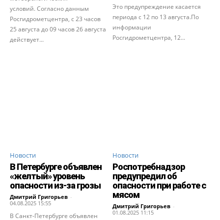
Это предупреждение касается
условий. Согласно данным
периода с 12 по 13 августа.По
Росгидрометцентра, с 23 часов
информации
25 августа до 09 часов 26 августа
Росгидрометцентра, 12...
действует...
Новости
Новости
В Петербурге объявлен
Роспотребнадзор
«желтый» уровень
предупредил об
опасности из-за грозы
опасности при работе с
мясом
Дмитрий Григорьев
-
04.08.2025 15:55
Дмитрий Григорьев
-
01.08.2025 11:15
В Санкт-Петербурге объявлен