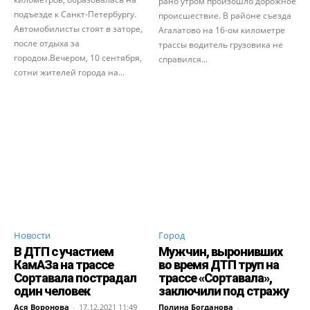
рано утром произошло дорожное
подъезде к Санкт-Петербургу.
происшествие. В районе съезда
Автомобилисты стоят в заторе,
Агалатово на 16-ом километре
после отдыха за
трассы водитель грузовика не
городом.Вечером, 10 сентября,
справился...
сотни жителей города на...
Новости
Город
В ДТП с участием
Мужчин, выронивших
КамАЗа на трассе
во время ДТП труп на
Сортавала пострадал
трассе «Сортавала»,
один человек
заключили под стражу
Ася Воронова
-
17.12.2021 11:49
Полина Богданова
-