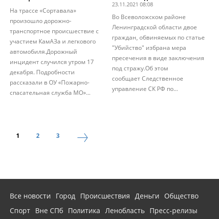
23.11.2021 08:08
На трассе «Сортавала»
Во Всеволожском районе
произошло дорожно-
Ленинградской области двое
транспортное происшествие с
граждан, обвиняемых по статье
участием КамАЗа и легкового
"Убийство" избрана мера
автомобиля.Дорожный
пресечения в виде заключения
инцидент случился утром 17
под стражу.Об этом
декабря. Подробности
сообщает Следственное
рассказали в ОУ «Пожарно-
управление СК РФ по...
спасательная служба МО»...
1
2
3
Все новости
Город
Происшествия
Деньги
Общество
Спорт
Вне СПб
Политика
Ленобласть
Пресс-релизы