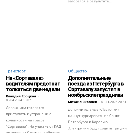
загорелся в результате...
Транспорт
Общество
На «Сортавале»
Дополнительные
водителям предстоит
поезда из Петербурга в
толкаться две недели
Сортавалу запустят в
ноябрьские праздники
Клавдия Гроцкая
-
05.04.2024 13:02
Михаил Яковлев
-
01.11.2023 20:51
Дорожники готовятся
Дополнительные «Ласточки»
приступить к устранению
начнут курсировать из Санкт-
колейности на трассе
Петербурга в Карелию.
"Сортавала". На участке от КАД
Электрички будут ходить три дня
до деревни Скотное и обратно