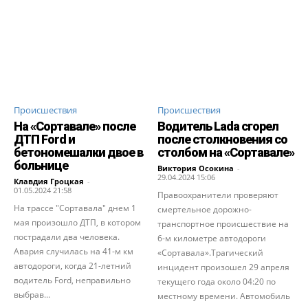
Происшествия
Происшествия
На «Сортавале» после
Водитель Lada сгорел
ДТП Ford и
после столкновения со
бетономешалки двое в
столбом на «Сортавале»
больнице
Виктория Осокина
-
29.04.2024 15:06
Клавдия Гроцкая
-
01.05.2024 21:58
Правоохранители проверяют
На трассе "Сортавала" днем 1
смертельное дорожно-
мая произошло ДТП, в котором
транспортное происшествие на
пострадали два человека.
6-м километре автодороги
Авария случилась на 41-м км
«Сортавала».Трагический
автодороги, когда 21-летний
инцидент произошел 29 апреля
водитель Ford, неправильно
текущего года около 04:20 по
выбрав...
местному времени. Автомобиль