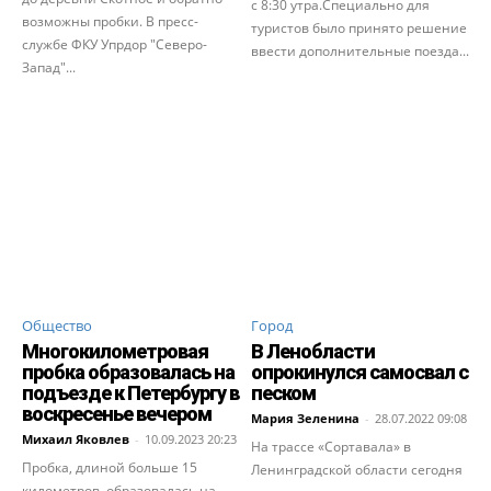
с 8:30 утра.Специально для
возможны пробки. В пресс-
туристов было принято решение
службе ФКУ Упрдор "Северо-
ввести дополнительные поезда...
Запад"...
Общество
Город
Многокилометровая
В Ленобласти
пробка образовалась на
опрокинулся самосвал с
подъезде к Петербургу в
песком
воскресенье вечером
Мария Зеленина
-
28.07.2022 09:08
Михаил Яковлев
-
10.09.2023 20:23
На трассе «Сортавала» в
Пробка, длиной больше 15
Ленинградской области сегодня
километров, образовалась на