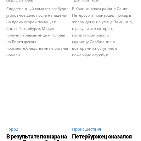
06.07.2025 17:56
10.04.2025 15:06
Следственный комитет возбудил
В Калининском районе Санкт-
уголовное дело после нападения
Петербурга произошел пожар в
на врача скорой помощи в
жилом доме на улице Замшина,
Санкт-Петербурге. Медик
в результате которого
получил травмы лица и головы
госпитализировали
на Богатырском
мужчину.Сообщение о
проспекте.Следственные органы
возгорании поступило в
начали...
пожарную службу в...
Город
Происшествия
В результате пожара на
Петербуржец оказался