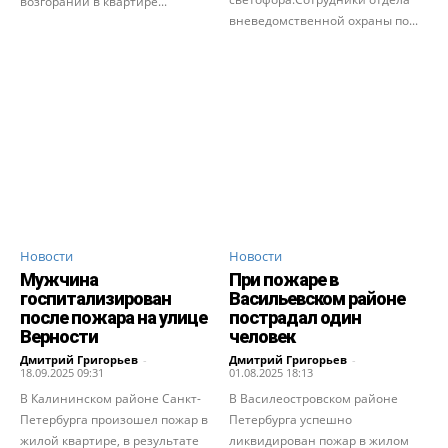
возгорании в квартире...
вневедомственной охраны по...
Новости
Новости
Мужчина
При пожаре в
госпитализирован
Васильевском районе
после пожара на улице
пострадал один
Верности
человек
Дмитрий Григорьев
-
Дмитрий Григорьев
-
18.09.2025 09:31
01.08.2025 18:13
В Калининском районе Санкт-
В Василеостровском районе
Петербурга произошел пожар в
Петербурга успешно
жилой квартире, в результате
ликвидирован пожар в жилом