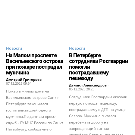
Новости
Новости
На Малом проспекте
В Петербурге
Васильевского острова
сотрудники Росгвардии
при пожаре пострадал
помогли
мужчина
пострадавшему
пешеходу
Дмитрий Григорьев
-
07.12.2025 09:54
Даниил Александров
-
05.12.2025 20:23
Пожар в жилом доме на
Сотрудники Росгвардии оказали
Васильевском острове Санкт-
первую помощь пешеходу,
Петербурга закончился
пострадавшему в ДТП на улице
госпитализацией одного
Салова. Мужчина пытался
мужчины.По данным пресс-
перебежать дорогу на
службы ГУ МЧС России по Санкт-
запрещающий сигнал
Петербургу, сообщение о
светофора.Сотрудники отдела