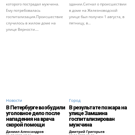
которого пострадал мужчина.
здании.Сигнал о происшествии
Ему потребовалась
в доме на Железноводской
госпитализация.Происшествие
улице был получен 1 августа, в
случилось в жилом доме на
пятницу, в...
улице Верности....
Новости
Город
В Петербурге возбудили
В результате пожара на
уголовное дело после
улице Замшина
нападения на врача
госпитализирован
скорой помощи
мужчина
Даниил Александров
-
Дмитрий Григорьев
-