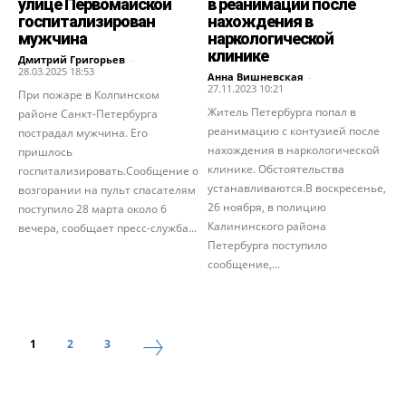
улице Первомайской
в реанимации после
госпитализирован
нахождения в
мужчина
наркологической
клинике
Дмитрий Григорьев
-
28.03.2025 18:53
Анна Вишневская
-
27.11.2023 10:21
При пожаре в Колпинском
Житель Петербурга попал в
районе Санкт-Петербурга
реанимацию с контузией после
пострадал мужчина. Его
нахождения в наркологической
пришлось
клинике. Обстоятельства
госпитализировать.Сообщение о
устанавливаются.В воскресенье,
возгорании на пульт спасателям
26 ноября, в полицию
поступило 28 марта около 6
Калининского района
вечера, сообщает пресс-служба...
Петербурга поступило
сообщение,...
1
2
3