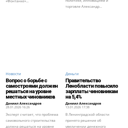
политике, инновациям и
«Фонтанке»...
торговле Александр...
Новости
Деньги
Вопрос о борьбе с
Правительство
самостроями должен
Ленобласти повысило
решаться на уровне
зарплаты чиновникам
местных чиновников
на 5,4%
Даниил Александров
-
Даниил Александров
-
28.01.2026 16:26
13.01.2026 17:38
Эксперт считает, что проблема
В Ленинградской области
самовольного строительства
принято решение об
должна решаться на уровне
увеличении денежного