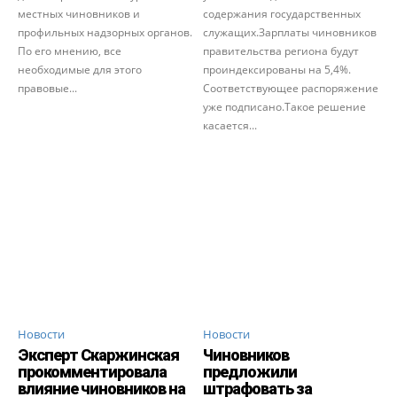
местных чиновников и
содержания государственных
профильных надзорных органов.
служащих.Зарплаты чиновников
По его мнению, все
правительства региона будут
необходимые для этого
проиндексированы на 5,4%.
правовые...
Соответствующее распоряжение
уже подписано.Такое решение
касается...
Новости
Новости
Эксперт Скаржинская
Чиновников
прокомментировала
предложили
влияние чиновников на
штрафовать за