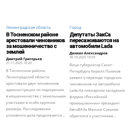
Ленинградская область
Город
В Тосненском районе
Депутаты ЗакСа
арестовали чиновников
пересаживаются на
за мошенничество с
автомобили Lada
землей
Даниил Александров
-
30.10.2025 19:59
Дмитрий Григорьев
-
21.11.2025 10:20
Вице-губернатор Санкт-
В Тосненском районе
Петербурга Кирилл Поляков
Ленинградской области
заявил о переходе городских
арестовали двух чиновников
чиновников на автомобили
администрации по подозрению
Lada.На пленарном заседании
в мошенничестве с земельными
форума «Российский
участками в особо крупном
промышленник» президент
размере. Расследование
АвтоВАЗа Максим Соколов
уголовного дела продолжается...
обратился к участникам...