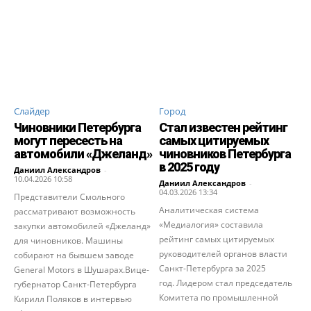
Слайдер
Город
Чиновники Петербурга
Стал известен рейтинг
могут пересесть на
самых цитируемых
автомобили «Джеланд»
чиновников Петербурга
в 2025 году
Даниил Александров
-
10.04.2026 10:58
Даниил Александров
-
04.03.2026 13:34
Представители Смольного
Аналитическая система
рассматривают возможность
«Медиалогия» составила
закупки автомобилей «Джеланд»
рейтинг самых цитируемых
для чиновников. Машины
руководителей органов власти
собирают на бывшем заводе
Санкт-Петербурга за 2025
General Motors в Шушарах.Вице-
год. Лидером стал председатель
губернатор Санкт-Петербурга
Комитета по промышленной
Кирилл Поляков в интервью