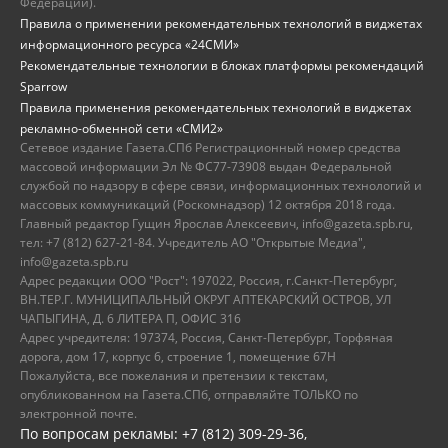
Федерации).
Правила о применении рекомендательных технологий в виджетах
информационного ресурса «24СМИ»
Рекомендательные технологии в блоках платформы рекомендаций
Sparrow
Правила применения рекомендательных технологий в виджетах
рекламно-обменной сети «СМИ2»
Сетевое издание Газета.СПб Регистрационный номер средства
массовой информации Эл № ФС77-73908 выдан Федеральной
службой по надзору в сфере связи, информационных технологий и
массовых коммуникаций (Роскомнадзор) 12 октября 2018 года.
Главный редактор Гущин Ярослав Алексеевич, info@gazeta.spb.ru,
тел: +7 (812) 627-21-84. Учредитель АО "Открытые Медиа",
info@gazeta.spb.ru
Адрес редакции ООО "Рост": 197022, Россия, г.Санкт-Петербург,
ВН.ТЕР.Г. МУНИЦИПАЛЬНЫЙ ОКРУГ АПТЕКАРСКИЙ ОСТРОВ, УЛ
ЧАПЫГИНА, Д. 6 ЛИТЕРА П, ОФИС 316
Адрес учредителя: 197374, Россия, Санкт-Петербург, Торфяная
дорога, дом 17, корпус 6, строение 1, помещение 67Н
Пожалуйста, все пожелания и претензии к текстам,
опубликованном на Газета.СПб, отправляйте ТОЛЬКО по
электронной почте.
По вопросам рекламы: +7 (812) 309-29-36,