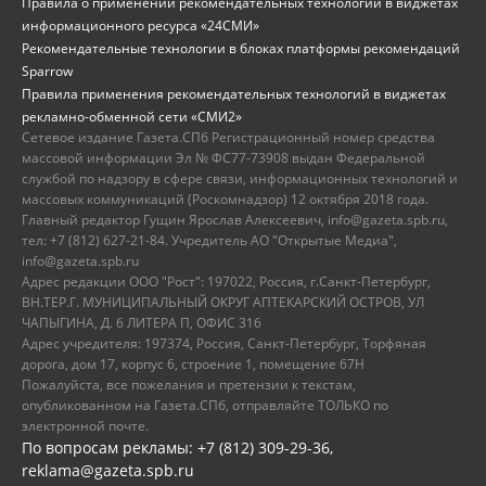
Правила о применении рекомендательных технологий в виджетах
информационного ресурса «24СМИ»
Рекомендательные технологии в блоках платформы рекомендаций
Sparrow
Правила применения рекомендательных технологий в виджетах
рекламно-обменной сети «СМИ2»
Сетевое издание Газета.СПб Регистрационный номер средства
массовой информации Эл № ФС77-73908 выдан Федеральной
службой по надзору в сфере связи, информационных технологий и
массовых коммуникаций (Роскомнадзор) 12 октября 2018 года.
Главный редактор Гущин Ярослав Алексеевич, info@gazeta.spb.ru,
тел: +7 (812) 627-21-84. Учредитель АО "Открытые Медиа",
info@gazeta.spb.ru
Адрес редакции ООО "Рост": 197022, Россия, г.Санкт-Петербург,
ВН.ТЕР.Г. МУНИЦИПАЛЬНЫЙ ОКРУГ АПТЕКАРСКИЙ ОСТРОВ, УЛ
ЧАПЫГИНА, Д. 6 ЛИТЕРА П, ОФИС 316
Адрес учредителя: 197374, Россия, Санкт-Петербург, Торфяная
дорога, дом 17, корпус 6, строение 1, помещение 67Н
Пожалуйста, все пожелания и претензии к текстам,
опубликованном на Газета.СПб, отправляйте ТОЛЬКО по
электронной почте.
По вопросам рекламы: +7 (812) 309-29-36,
reklama@gazeta.spb.ru