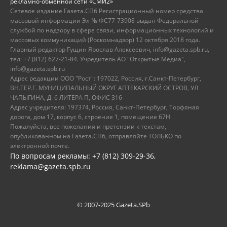
рекламно-обменной сети «СМИ2»
Сетевое издание Газета.СПб Регистрационный номер средства
массовой информации Эл № ФС77-73908 выдан Федеральной
службой по надзору в сфере связи, информационных технологий и
массовых коммуникаций (Роскомнадзор) 12 октября 2018 года.
Главный редактор Гущин Ярослав Алексеевич, info@gazeta.spb.ru,
тел: +7 (812) 627-21-84. Учредитель АО "Открытые Медиа",
info@gazeta.spb.ru
Адрес редакции ООО "Рост": 197022, Россия, г.Санкт-Петербург,
ВН.ТЕР.Г. МУНИЦИПАЛЬНЫЙ ОКРУГ АПТЕКАРСКИЙ ОСТРОВ, УЛ
ЧАПЫГИНА, Д. 6 ЛИТЕРА П, ОФИС 316
Адрес учредителя: 197374, Россия, Санкт-Петербург, Торфяная
дорога, дом 17, корпус 6, строение 1, помещение 67Н
Пожалуйста, все пожелания и претензии к текстам,
опубликованном на Газета.СПб, отправляйте ТОЛЬКО по
электронной почте.
По вопросам рекламы: +7 (812) 309-29-36,
reklama@gazeta.spb.ru
© 2007-2025 Gazeta.SPb