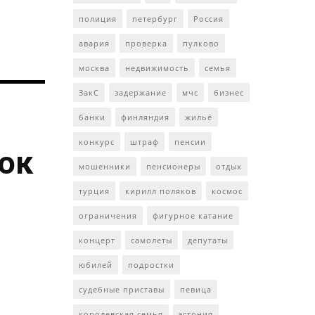
полиция
петербург
Россия
авария
проверка
пулково
москва
недвижимость
семья
ЗакС
задержание
мчс
бизнес
банки
финляндия
жильё
конкурс
штраф
пенсии
ток
мошенники
пенсионеры
отдых
турция
кирилл поляков
космос
ограничения
фигурное катание
концерт
самолеты
депутаты
юбилей
подростки
судебные приставы
певица
королевская семья
эстония