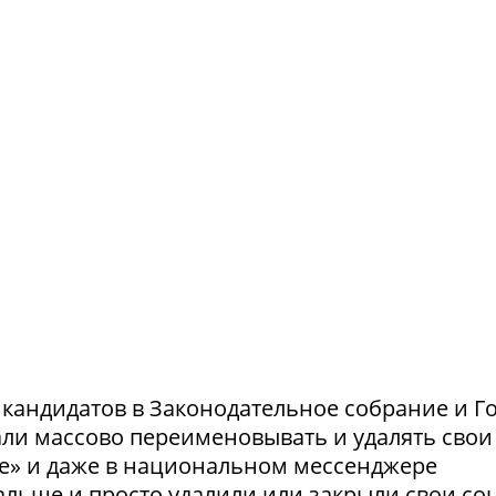
и кандидатов в Законодательное собрание и Г
ли массово переименовывать и удалять свои
те» и даже в национальном мессенджере
льше и просто удалили или закрыли свои соц