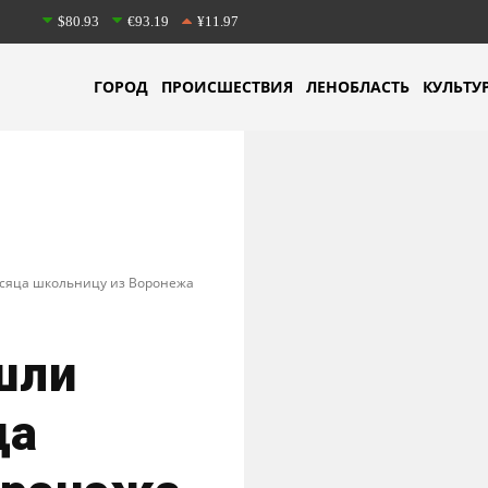
$80.93
€93.19
¥11.97
ГОРОД
ПРОИСШЕСТВИЯ
ЛЕНОБЛАСТЬ
КУЛЬТУ
есяца школьницу из Воронежа
шли
ца