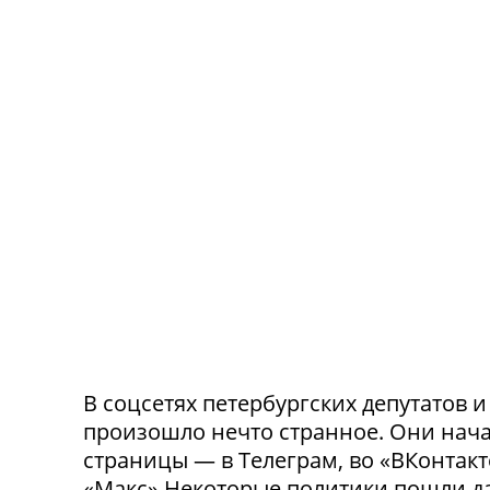
В соцсетях петербургских депутатов 
произошло нечто странное. Они нача
страницы — в Телеграм, во «ВКонтак
«Макс».Некоторые политики пошли да