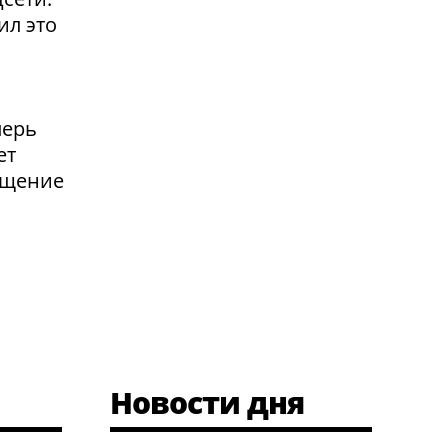
ил это
перь
ет
ащение
Новости дня