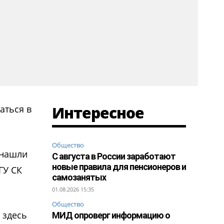
Интересное
аться в
Общество
 нашли
С августа в России заработают
новые правила для пенсионеров и
ГУ СК
самозанятых
01.08.2026 15:35
Общество
 здесь
МИД опроверг информацию о