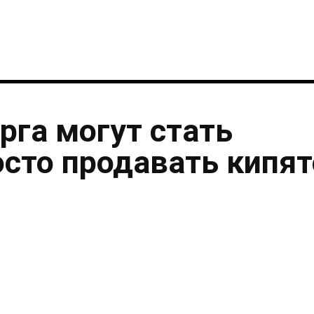
рга могут стать
осто продавать кипя