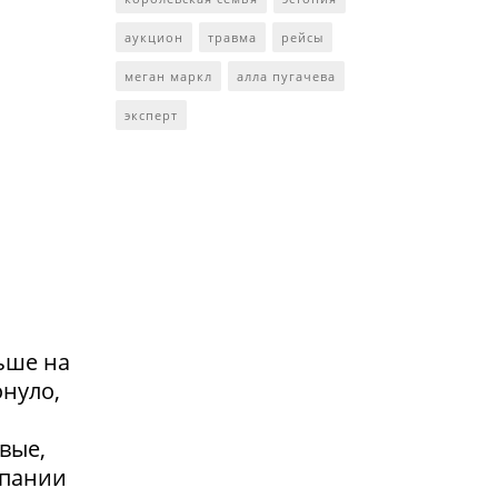
аукцион
травма
рейсы
меган маркл
алла пугачева
эксперт
ьше на
онуло,
вые,
мпании