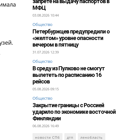
запрете на выдачу паспортов в
нимала
МФЦ
03.08.2026 10:44
Общество
Петербуржцев предупредили о
«желтом» уровне опасности
узей.
вечером в пятницу
.
31.07.2026 12:39
Общество
В среду из Пулково не смогут
вылететь по расписанию 16
рейсов
05.08.2026 09:15
Общество
Закрытие границы с Россией
ударило по экономике восточной
Финляндии
06.08.2026 16:49
новости СПб
дтп
ленобласть