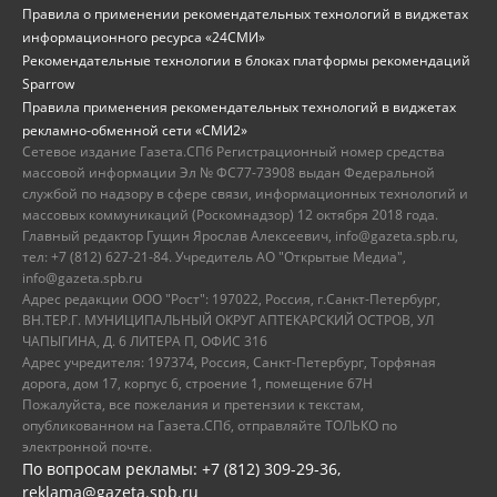
Правила о применении рекомендательных технологий в виджетах
информационного ресурса «24СМИ»
Рекомендательные технологии в блоках платформы рекомендаций
Sparrow
Правила применения рекомендательных технологий в виджетах
рекламно-обменной сети «СМИ2»
Сетевое издание Газета.СПб Регистрационный номер средства
массовой информации Эл № ФС77-73908 выдан Федеральной
службой по надзору в сфере связи, информационных технологий и
массовых коммуникаций (Роскомнадзор) 12 октября 2018 года.
Главный редактор Гущин Ярослав Алексеевич, info@gazeta.spb.ru,
тел: +7 (812) 627-21-84. Учредитель АО "Открытые Медиа",
info@gazeta.spb.ru
Адрес редакции ООО "Рост": 197022, Россия, г.Санкт-Петербург,
ВН.ТЕР.Г. МУНИЦИПАЛЬНЫЙ ОКРУГ АПТЕКАРСКИЙ ОСТРОВ, УЛ
ЧАПЫГИНА, Д. 6 ЛИТЕРА П, ОФИС 316
Адрес учредителя: 197374, Россия, Санкт-Петербург, Торфяная
дорога, дом 17, корпус 6, строение 1, помещение 67Н
Пожалуйста, все пожелания и претензии к текстам,
опубликованном на Газета.СПб, отправляйте ТОЛЬКО по
электронной почте.
По вопросам рекламы: +7 (812) 309-29-36,
reklama@gazeta.spb.ru