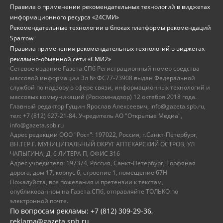
Правила о применении рекомендательных технологий в виджетах
информационного ресурса «24СМИ»
Рекомендательные технологии в блоках платформы рекомендаций
Sparrow
Правила применения рекомендательных технологий в виджетах
рекламно-обменной сети «СМИ2»
Сетевое издание Газета.СПб Регистрационный номер средства
массовой информации Эл № ФС77-73908 выдан Федеральной
службой по надзору в сфере связи, информационных технологий и
массовых коммуникаций (Роскомнадзор) 12 октября 2018 года.
Главный редактор Гущин Ярослав Алексеевич, info@gazeta.spb.ru,
тел: +7 (812) 627-21-84. Учредитель АО "Открытые Медиа",
info@gazeta.spb.ru
Адрес редакции ООО "Рост": 197022, Россия, г.Санкт-Петербург,
ВН.ТЕР.Г. МУНИЦИПАЛЬНЫЙ ОКРУГ АПТЕКАРСКИЙ ОСТРОВ, УЛ
ЧАПЫГИНА, Д. 6 ЛИТЕРА П, ОФИС 316
Адрес учредителя: 197374, Россия, Санкт-Петербург, Торфяная
дорога, дом 17, корпус 6, строение 1, помещение 67Н
Пожалуйста, все пожелания и претензии к текстам,
опубликованном на Газета.СПб, отправляйте ТОЛЬКО по
электронной почте.
По вопросам рекламы: +7 (812) 309-29-36,
reklama@gazeta.spb.ru