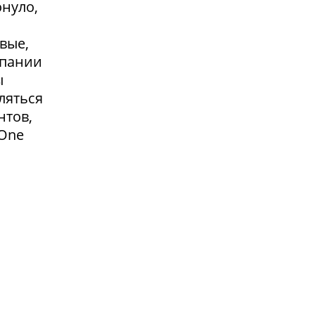
онуло,
вые,
мпании
ы
ляться
нтов,
 One