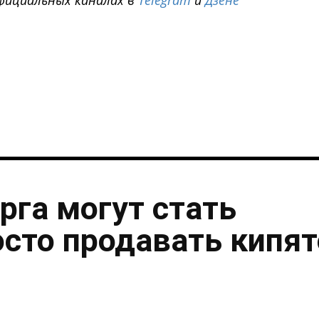
i
рга могут стать
осто продавать кипя