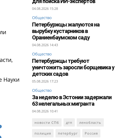
для поиска ИИ-экспертов
04.08.2026 15:28
Общество
Петербуржцы жалуются на
вырубку кустарников в
ыли
Ораниенбаумском саду
04.08.2026 14:43
Общество
асти,
Петербуржцы требуют
уничтожить заросли борщевика у
детских садов
е Науки
05.08.2026 17:23
Общество
За неделю в Эстонии задержали
63 нелегальных мигранта
04.08.2026 10:41
ь
новости СПб
дтп
ленобласть
полиция
петербург
Россия
о