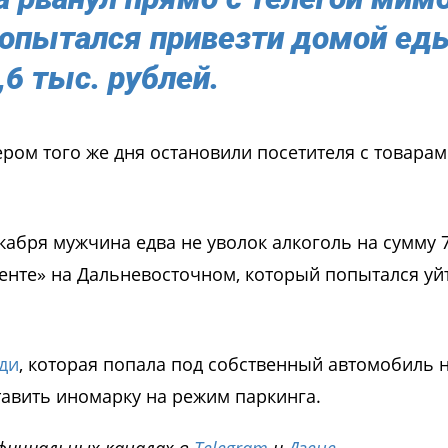
 попытался привезти домой ед
,6 тыс. рублей.
ром того же дня остановили посетителя с товарам
кабря мужчина едва не уволок алкоголь на сумму 7
нте» на Дальневосточном, который попытался уйт
ди
, которая попала под собственный автомобиль 
тавить иномарку на режим паркинга.
фициальных каналах в
Telegram
и
Дзене