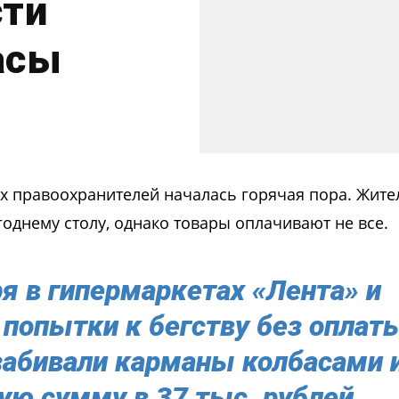
ти
асы
их правоохранителей началась горячая пора. Жите
годнему столу, однако товары оплачивают не все.
бря в гипермаркетах «Лента» и
 попытки к бегству без оплат
забивали карманы колбасами 
ю сумму в 37 тыс. рублей.