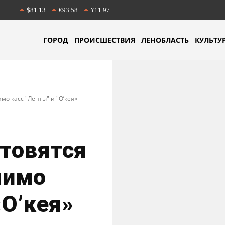
$81.13
€93.58
¥11.97
ГОРОД
ПРОИСШЕСТВИЯ
ЛЕНОБЛАСТЬ
КУЛЬТУ
мо касс "Ленты" и "О’кея»
товятся
мимо
«О’кея»