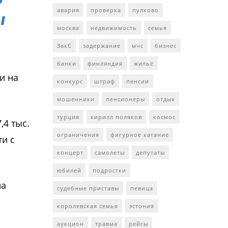
авария
проверка
пулково
ы
москва
недвижимость
семья
ЗакС
задержание
мчс
бизнес
банки
финляндия
жильё
и на
конкурс
штраф
пенсии
мошенники
пенсионеры
отдых
турция
кирилл поляков
космос
,4 тыс.
ограничения
фигурное катание
и с
концерт
самолеты
депутаты
юбилей
подростки
на
судебные приставы
певица
королевская семья
эстония
аукцион
травма
рейсы