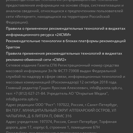
предоставления информации на основе сбора, систематизации и
анализа сведений, относящихся к предпочтениям пользователей
сети «Интернет», находящихся на территории Российской
Федерации).
Правила о применении рекомендательных технологий в виджетах
информационного ресурса «24СМИ»
Рекомендательные технологии в блоках платформы рекомендаций
Sparrow
Правила применения рекомендательных технологий в виджетах
рекламно-обменной сети «СМИ2»
Сетевое издание Газета.СПб Регистрационный номер средства
массовой информации Эл № ФС77-73908 выдан Федеральной
службой по надзору в сфере связи, информационных технологий и
массовых коммуникаций (Роскомнадзор) 12 октября 2018 года.
Главный редактор Гущин Ярослав Алексеевич, info@gazeta.spb.ru,
тел: +7 (812) 627-21-84. Учредитель АО "Открытые Медиа",
info@gazeta.spb.ru
Адрес редакции ООО "Рост": 197022, Россия, г.Санкт-Петербург,
ВН.ТЕР.Г. МУНИЦИПАЛЬНЫЙ ОКРУГ АПТЕКАРСКИЙ ОСТРОВ, УЛ
ЧАПЫГИНА, Д. 6 ЛИТЕРА П, ОФИС 316
Адрес учредителя: 197374, Россия, Санкт-Петербург, Торфяная
дорога, дом 17, корпус 6, строение 1, помещение 67Н
Пожалуйста, все пожелания и претензии к текстам,