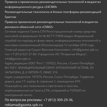
Правила о применении рекомендательных технологий в виджетах
информационного ресурса «24СМИ»
Рекомендательные технологии в блоках платформы рекомендаций
Sparrow
Правила применения рекомендательных технологий в виджетах
рекламно-обменной сети «СМИ2»
Сетевое издание Газета.СПб Регистрационный номер средства
массовой информации Эл № ФС77-73908 выдан Федеральной
службой по надзору в сфере связи, информационных технологий и
массовых коммуникаций (Роскомнадзор) 12 октября 2018 года.
Главный редактор Гущин Ярослав Алексеевич, info@gazeta.spb.ru,
тел: +7 (812) 627-21-84. Учредитель АО "Открытые Медиа",
info@gazeta.spb.ru
Адрес редакции ООО "Рост": 197022, Россия, г.Санкт-Петербург,
ВН.ТЕР.Г. МУНИЦИПАЛЬНЫЙ ОКРУГ АПТЕКАРСКИЙ ОСТРОВ, УЛ
ЧАПЫГИНА, Д. 6 ЛИТЕРА П, ОФИС 316
Адрес учредителя: 197374, Россия, Санкт-Петербург, Торфяная
дорога, дом 17, корпус 6, строение 1, помещение 67Н
Пожалуйста, все пожелания и претензии к текстам,
опубликованном на Газета.СПб, отправляйте ТОЛЬКО по
электронной почте.
По вопросам рекламы: +7 (812) 309-29-36,
reklama@gazeta.spb.ru