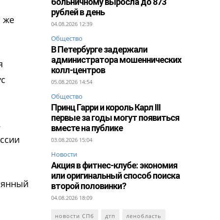
больничному выросла до 873
рублей в день
о же
04.08.2026 12:39
Общество
В Петербурге задержали
администратора мошеннических
я
колл-центров
ус
05.08.2026 14:54
Общество
Принц Гарри и король Карл III
первые за годы могут появиться
.
вместе на публике
оссии
03.08.2026 15:04
Новости
Акция в фитнес-клубе: экономия
или оригинальный способ поиска
клянный
второй половинки?
04.08.2026 18:09
новости СПб
дтп
ленобласть