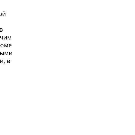
ой
в
очим
зюме
выми
и, в