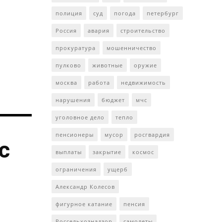
полиция
суд
погода
петербург
Россия
авария
строительство
прокуратура
мошенничество
пулково
животные
оружие
москва
работа
недвижимость
нарушения
бюджет
мчс
уголовное дело
тепло
пенсионеры
мусор
росгвардия
с
выплаты
закрытие
космос
ограничения
ущерб
Александр Колесов
фигурное катание
пенсия
Россельхознадзор
самолеты