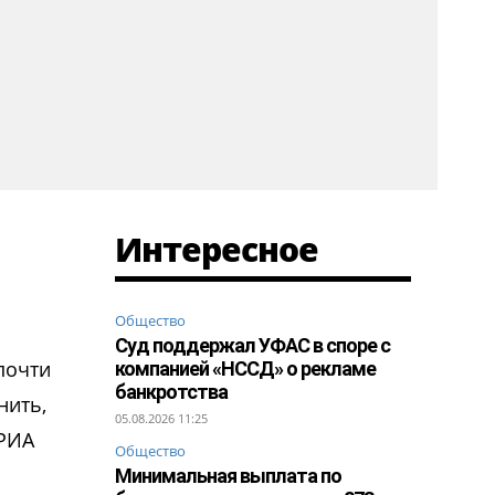
Интересное
Общество
Суд поддержал УФАС в споре с
почти
компанией «НССД» о рекламе
банкротства
нить,
05.08.2026 11:25
 РИА
Общество
Минимальная выплата по