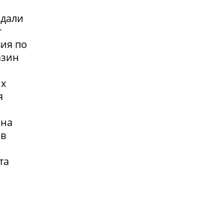
адали
т
вия по
азин
их
я
 на
 в
та