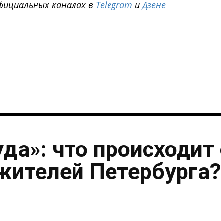
фициальных каналах в
Telegram
и
Дзене
i
уда»: что происходит 
жителей Петербурга?