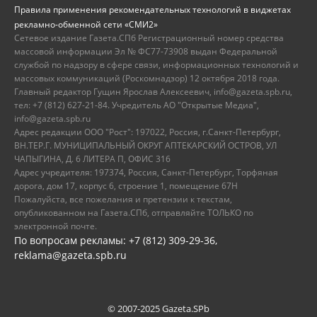
Правила применения рекомендательных технологий в виджетах
рекламно-обменной сети «СМИ2»
Сетевое издание Газета.СПб Регистрационный номер средства
массовой информации Эл № ФС77-73908 выдан Федеральной
службой по надзору в сфере связи, информационных технологий и
массовых коммуникаций (Роскомнадзор) 12 октября 2018 года.
Главный редактор Гущин Ярослав Алексеевич, info@gazeta.spb.ru,
тел: +7 (812) 627-21-84. Учредитель АО "Открытые Медиа",
info@gazeta.spb.ru
Адрес редакции ООО "Рост": 197022, Россия, г.Санкт-Петербург,
ВН.ТЕР.Г. МУНИЦИПАЛЬНЫЙ ОКРУГ АПТЕКАРСКИЙ ОСТРОВ, УЛ
ЧАПЫГИНА, Д. 6 ЛИТЕРА П, ОФИС 316
Адрес учредителя: 197374, Россия, Санкт-Петербург, Торфяная
дорога, дом 17, корпус 6, строение 1, помещение 67Н
Пожалуйста, все пожелания и претензии к текстам,
опубликованном на Газета.СПб, отправляйте ТОЛЬКО по
электронной почте.
По вопросам рекламы: +7 (812) 309-29-36,
reklama@gazeta.spb.ru
© 2007-2025 Gazeta.SPb