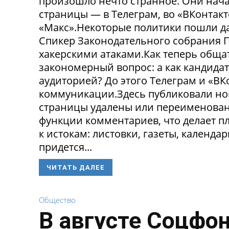
произошло нечто странное. Они нача
страницы — в Телеграм, во «ВКонтак
«Макс».Некоторые политики пошли да
Спикер Законодательного собрания П
хакерскими атаками.Как теперь обща
закономерный вопрос: а как кандида
аудиторией? До этого Телеграм и «В
коммуникации.Здесь публиковали нов
страницы удалены или переименованы
функции комментариев, что делает п
к истокам: листовки, газеты, календа
придется...
ЧИТАТЬ ДАЛЕЕ
Общество
В августе Соцфо