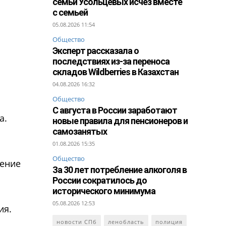
семьи Усольцевых исчез вместе
с семьей
05.08.2026 11:54
Общество
Эксперт рассказала о
последствиях из-за переноса
складов Wildberries в Казахстан
04.08.2026 16:32
Общество
С августа в России заработают
а.
новые правила для пенсионеров и
самозанятых
01.08.2026 15:35
Общество
шение
За 30 лет потребление алкоголя в
России сократилось до
исторического минимума
05.08.2026 12:53
ия.
новости СПб
ленобласть
полиция