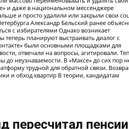
ли массово переименовывать и удалять свои
те» и даже в национальном мессенджере
льше и просто удалили или закрыли свои соц
етербурга Александр Бельский ранее объясн
ться с избирателями Однако возникает
ты теперь планируют выстраивать диалог с
Контакте» были основными площадками для
ости, отвечали на вопросы, агитировали. Те
 до неузнаваемости. В «Максе» до сих пор н
латформу трудной для обратной связи. Возвр
рики и обход квартир В теории, кандидатам
нд пересчитал пенсии