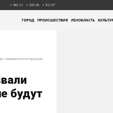
$81.13
€93.58
¥11.97
ГОРОД
ПРОИСШЕСТВИЯ
ЛЕНОБЛАСТЬ
КУЛЬТУ
дут закрываться на просушку
звали
не будут