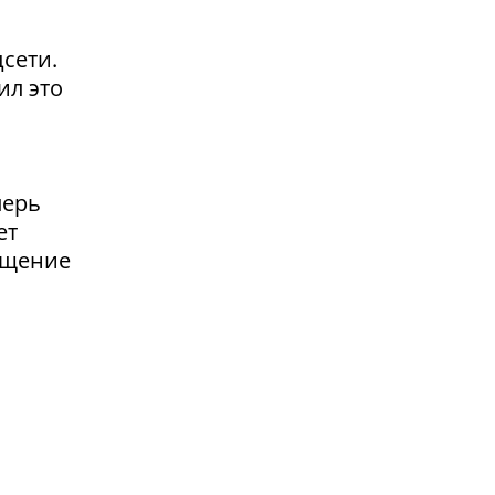
сети.
ил это
перь
ет
ащение