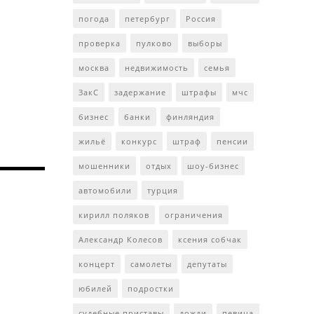
погода
петербург
Россия
проверка
пулково
выборы
москва
недвижимость
семья
ЗакС
задержание
штрафы
мчс
бизнес
банки
финляндия
жильё
конкурс
штраф
пенсии
мошенники
отдых
шоу-бизнес
автомобили
турция
кирилл поляков
ограничения
Александр Колесов
ксения собчак
концерт
самолеты
депутаты
юбилей
подростки
судебные приставы
дожди
певица