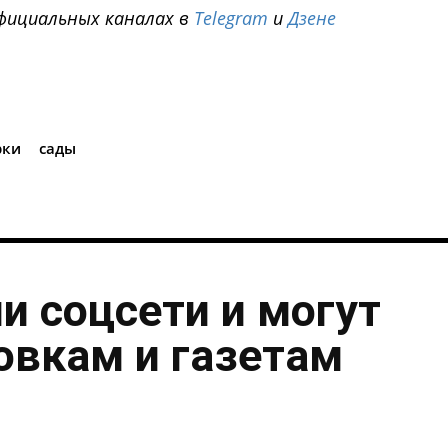
фициальных каналах в
Telegram
и
Дзене
i
рки
сады
и соцсети и могут
овкам и газетам