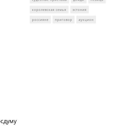
королевская семья
эстония
россияне
приговор
аукцион
осдуму