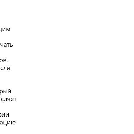
ющим
учать
ов.
если
орый
исляет
я
вии
сацию